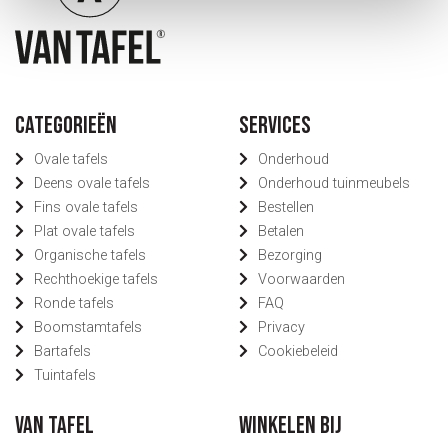
Categorieën
Services
Ovale tafels
Onderhoud
Deens ovale tafels
Onderhoud tuinmeubels
Fins ovale tafels
Bestellen
Plat ovale tafels
Betalen
Organische tafels
Bezorging
Rechthoekige tafels
Voorwaarden
Ronde tafels
FAQ
Boomstamtafels
Privacy
Bartafels
Cookiebeleid
Tuintafels
Van Tafel
Winkelen bij