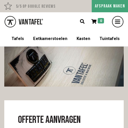
AFSPRAAK MAKEN
Persoonlijk advies op afs
5/5 op Google Reviews
0
5% korting op een tafel met stoelen!
Tafels
Eetkamerstoelen
Kasten
Tuintafels
Offerte aanvragen