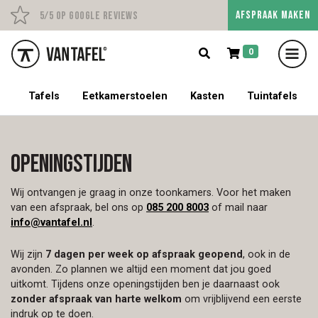
AFSPRAAK MAKEN
Persoonlijk advies op afs
5/5 op Google Reviews
0
5% korting op een tafel met stoelen!
Tafels
Eetkamerstoelen
Kasten
Tuintafels
Openingstijden
Wij ontvangen je graag in onze toonkamers. Voor het maken
van een afspraak, bel ons op
085 200 8003
of mail naar
info@vantafel.nl
.
Wij zijn
7 dagen per week op afspraak geopend
, ook in de
avonden. Zo plannen we altijd een moment dat jou goed
uitkomt. Tijdens onze openingstijden ben je daarnaast ook
zonder afspraak van harte welkom
om vrijblijvend een eerste
indruk op te doen.