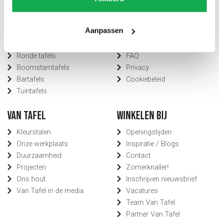
Fins ovale tafels
Bestellen
Plat ovale tafels
Betalen
Aanpassen
Organische tafels
Bezorging
Rechthoekige tafels
Voorwaarden
Ronde tafels
FAQ
Boomstamtafels
Privacy
Bartafels
Cookiebeleid
Tuintafels
Van Tafel
Winkelen bij
Kleurstalen
Openingstijden
Onze werkplaats
Inspiratie / Blogs
Duurzaamheid
Contact
Projecten
Zomerknaller!
Ons hout
Inschrijven nieuwsbrief
Van Tafel in de media
Vacatures
Team Van Tafel
Partner Van Tafel