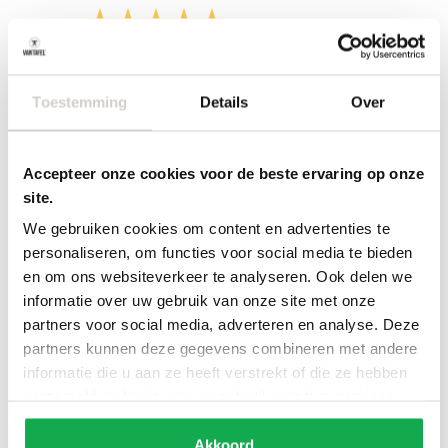
/
9.7
10
298 reviews
Toestemming
Details
Over
Accepteer onze cookies voor de beste ervaring op onze
site.
We gebruiken cookies om content en advertenties te
personaliseren, om functies voor social media te bieden
en om ons websiteverkeer te analyseren. Ook delen we
informatie over uw gebruik van onze site met onze
partners voor social media, adverteren en analyse. Deze
partners kunnen deze gegevens combineren met andere
informatie die u aan ze heeft verstrekt of die ze hebben
Categorieën
Services
verzameld op basis van uw gebruik van hun services.
Ovale tafels
Onderhoud
Deens ovale tafels
Onderhoud tuinmeubels
Akkoord