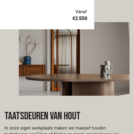
wordt. De Tails heeft dat. Een
enkele taats- of schuifdeur die
Vanaf
gemaakt wordt zoals jij hem wilt,
€
2.550
in onze werkplaats in Oirschot.
Kies jouw kleur, jouw patroon en
jouw maat. Zo past de deur
precies in jouw interieur, of je hem
nu als entree of tussendeur
gebruikt. Vraag vrijblijvend een
offerte aan via de knop 'offerte
aanvragen'. Liever eerst even kijken
en voelen? Maak een afspraak in
onze toonkamers. We geven je
graag advies.
Taatsdeuren van hout
In onze eigen werkplaats maken we massief houten