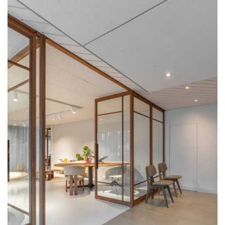
maken hem op maat in onze eigen
werkplaats. Heb je specifieke wensen?
Laat het ons weten, want er is meer
mogelijk dan je misschien denkt. Vraag
vrijblijvend een offerte aan en vermeld
het model én de afmetingen. Dan
ontvang je binnen 2 werkdagen een
voorstel. Of kom langs in onze
toonkamers. We denken graag met je
mee.