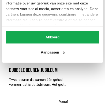
informatie over uw gebruik van onze site met onze
partners voor social media, adverteren en analyse. Deze
partners kunnen deze gegevens combineren met andere
informatie die u aan ze heeft verstrekt of die ze hebben
verzameld op basis van uw gebruik van hun services.
Akkoord
Aanpassen
Dubbele deuren Jubileum
Twee deuren die samen één geheel
vormen, dat is de Jubileum. Het grote
glasvlak bovenin laat licht door tussen
ruimtes, zonder dat je de verbinding
kwijtraakt. De strakke sierlijsten aan de
Vanaf
zijkanten en het paneel onderin geven