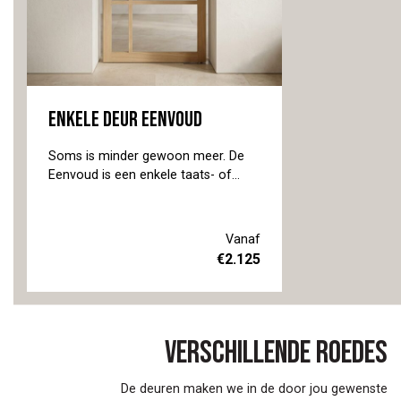
Enkele deur Eenvoud
Soms is minder gewoon meer. De
Eenvoud is een enkele taats- of
schuifdeur waarbij jij de keuzes
maakt: kleur, roedes en afmetingen.
Het resultaat is een deur die precies
Vanaf
past bij jouw ruimte en bij jouw stijl.
€
2.125
Het glas zorgt voor verbinding
tussen kamers zonder dat je ze
sluit. Kies een houtafwerking die
aansluit bij andere meubels in huis,
Verschillende roedes
en alles voelt rustig en
samenhangend. Benieuwd hoe dat
eruitziet? Maak een afspraak in
De deuren maken we in de door jou gewenste
onze toonkamers in Oirschot, we