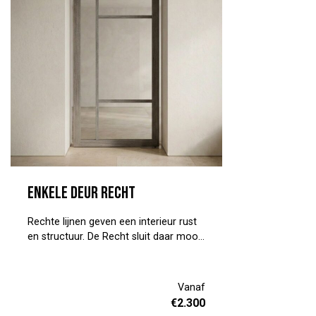
Enkele deur Recht
Rechte lijnen geven een interieur rust
en structuur. De Recht sluit daar mooi
op aan. Een enkele taats- of
schuifdeur met strakke roedes, op
maat gemaakt in de afmetingen en
Vanaf
kleur die jij kiest. Als entree of
€
2.300
tussendeur, hij past in allebei. En