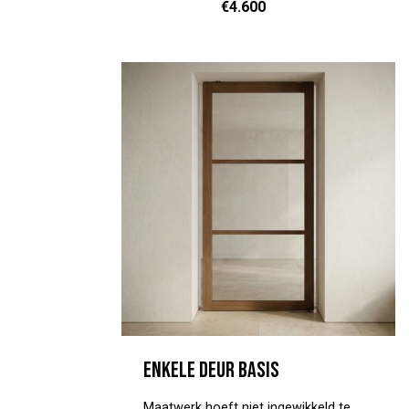
€
4.600
de deur karakter. Tijdloos, en mooi in
zowel een klassiek als een wat
moderner interieur. Hout geeft
warmte. Glas geeft ruimte. Een
combinatie die gewoon klopt. Vraag
vrijblijvend een offerte aan en geef
daarbij het model, taats of schuif en
de afmetingen door. We gaan uit van
helder glas, een korte handgreep en
geen kozijn. Heb je andere wensen?
Noteer ze in de aanvraag. Kom ook
gerust langs in onze toonkamer, dan
kijken we samen wat het beste bij je
past.
Enkele deur Basis
Maatwerk hoeft niet ingewikkeld te