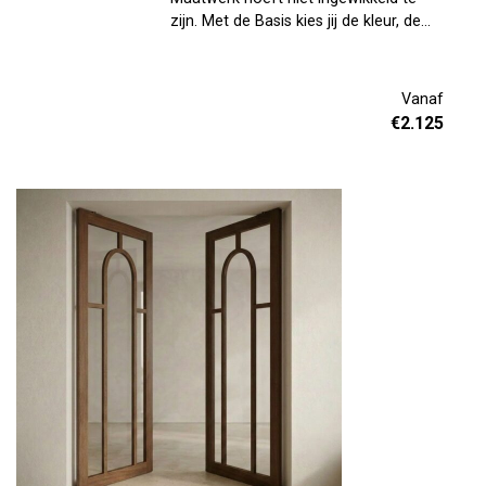
zijn. Met de Basis kies jij de kleur, de
roedes en de afmetingen en wij
maken de deur voor je. Zo eenvoudig
is het. Een glazen taatsdeur verbindt
Vanaf
ruimtes op een mooie manier. Je
€
2.125
creëert transparantie, licht en een
open gevoel. Stem de houtafwerking
af op wat al in je interieur staat, en de
deur past er naadloos in. Kom langs in
onze toonkamers in Oirschot. Plan
een afspraak via de site, dan is er alle
tijd om samen te bekijken wat het
beste bij jou past.