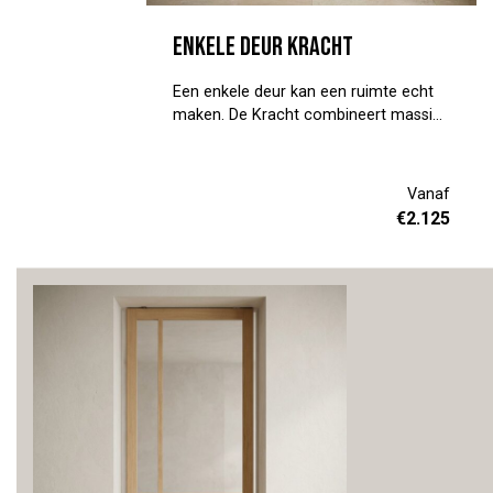
Enkele deur Kracht
Een enkele deur kan een ruimte echt
maken. De Kracht combineert massief
hout met glas, en geeft je interieur dat
beetje luxe dat je zoekt. Niet omdat
het opvalt, maar omdat het klopt. Jij
Vanaf
kiest de kleur, de roedes en de maat.
€
2.125
Stem de afwerking af op het hout dat
al in je huis staat, dan creëer je
eenheid en rust. Taatsdeur of
schuifdeur, dat bepaal jij. Kom langs in
Oirschot en laat je inspireren. Plan een
afspraak via de site, dan nemen we
rustig de tijd voor je.