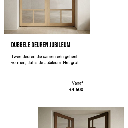
Dubbele deuren Jubileum
Twee deuren die samen één geheel
vormen, dat is de Jubileum. Het grote
glasvlak bovenin laat licht door tussen
ruimtes, zonder dat je de verbinding
kwijtraakt. De strakke sierlijsten aan de
Vanaf
zijkanten en het paneel onderin geven
€
4.600
de deur karakter. Tijdloos, en mooi in
zowel een klassiek als een wat
moderner interieur. Hout geeft
warmte. Glas geeft ruimte. Een
combinatie die gewoon klopt. Vraag
vrijblijvend een offerte aan en geef