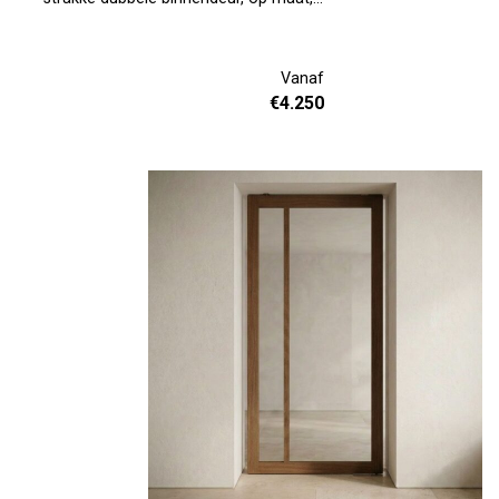
van massief hout. De Pont is dat.
Gemaakt in onze eigen werkplaats, in
eiken of noten, met de afwerking en
Vanaf
afmetingen die bij jou passen. Jij
€
4.250
bepaalt de roedes, jij kiest de maat. Wij
zorgen dat het klopt. Inmeten en
plaatsen doen we graag voor je. Loop
eens binnen in onze toonkamers dan
zie je meteen wat mogelijk is.