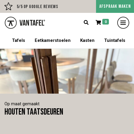
AFSPRAAK MAKEN
Persoonlijk advies op afspraak
5/5 op Google Revie
0
5% korting op een tafel met stoelen!
Tafels
Eetkamerstoelen
Kasten
Tuintafels
Op maat gemaakt
Houten taatsdeuren