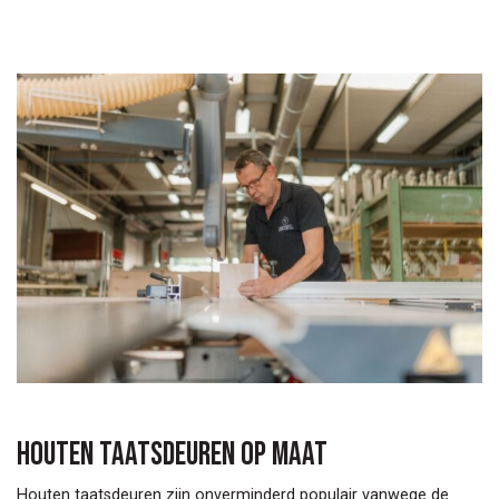
omdat hij speciaal voor jou wordt
gemaakt, zijn er ook in het patroon
van de roedes verschillende
mogelijkheden. Vraag een offerte aan
via de knop 'offerte aanvragen' en
vermeld het model en de maten.
Binnen 2 werkdagen ontvang je een
voorstel, gebaseerd op helder glas.
Andere wensen? Noteer ze erbij.
Liever eerst even langskomen? Dat
kan ook. Maak een afspraak in de
toonkamer.
Houten taatsdeuren op maat
Houten taatsdeuren zijn onverminderd populair vanwege de