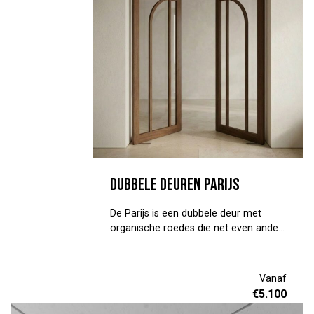
daarbij het model, taats of schuif en
de afmetingen door. We gaan uit van
helder glas, een korte handgreep en
geen kozijn. Heb je andere wensen?
Noteer ze in de aanvraag. Kom ook
gerust langs in onze toonkamer, dan
kijken we samen wat het beste bij je
past.
Dubbele deuren Parijs
De Parijs is een dubbele deur met
organische roedes die net even anders
zijn. Niet strak, niet overdreven, maar
precies goed. Ze brengen iets zachts
in een ruimte, of het nu gaat om een
Vanaf
entree of een tussendeur. Jij kiest de
€
5.100
afmeting, het patroon en de kleur. Wij