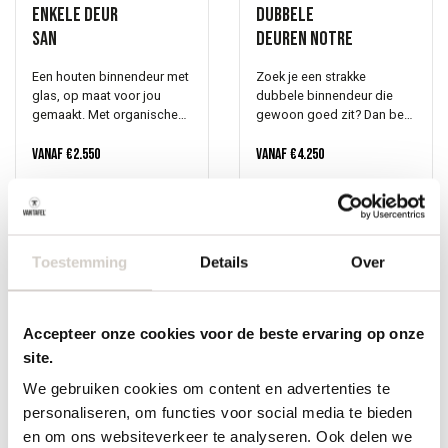
Enkele deur
Dubbele
San
deuren Notre
Een houten binnendeur met
Zoek je een strakke
glas, op maat voor jou
dubbele binnendeur die
gemaakt. Met organische
gewoon goed zit? Dan ben
roedes die de ruimte iets
je hier aan het juiste adres.
zachter maken. Dat is de
Vanaf
€
2.550
In onze eigen werkplaats
Vanaf
€
4.250
San. We maken hem met
maken we massief houten
plezier in onze eigen
taats- en schuifdeuren op
werkplaats in Oirschot. Jij
maat van eiken of
kiest het patroon, de kleur
notenhout. Bij de Notre kies
en de afmetingen.
jij zelf de afwerking, de
Toestemming
Details
Over
Taatsdeur of schuifdeur, in
afmetingen en de vorm van
elke maat. De organische
de roedes. Zo wordt het
lijnen zorgen voor een mooi
écht jouw deur. Inmeten en
contrast met het rechte
plaatsen kunnen we ook
Accepteer onze cookies voor de beste ervaring op onze
lijnenspel in huis. Subtiel,
voor je regelen. Kom gerust
site.
maar je ziet het verschil.
langs in onze toonkamers
Benieuwd naar de
en bekijk de mogelijkheden.
We gebruiken cookies om content en advertenties te
mogelijkheden? Maak een
We kijken er naar uit je te
personaliseren, om functies voor social media te bieden
afspraak in onze
ontvangen.
Enkele deur
Enkele deur
en om ons websiteverkeer te analyseren. Ook delen we
toonkamers. Of vraag direct