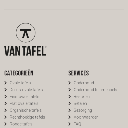
Wil je ander glas of een
kozijn? Zet het erbij. Of kom
langs in onze toonkamers.
We helpen je graag.
Categorieën
Services
Ovale tafels
Onderhoud
Deens ovale tafels
Onderhoud tuinmeubels
Fins ovale tafels
Bestellen
Plat ovale tafels
Betalen
Organische tafels
Bezorging
Rechthoekige tafels
Voorwaarden
Ronde tafels
FAQ