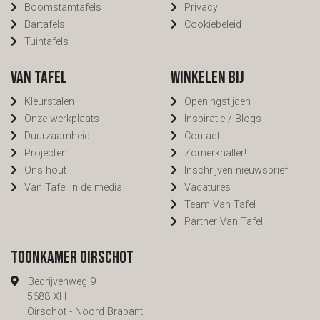
Boomstamtafels
Privacy
Bartafels
Cookiebeleid
Tuintafels
Van Tafel
Winkelen bij
Kleurstalen
Openingstijden
Onze werkplaats
Inspiratie / Blogs
Duurzaamheid
Contact
Projecten
Zomerknaller!
Ons hout
Inschrijven nieuwsbrief
Van Tafel in de media
Vacatures
Team Van Tafel
Partner Van Tafel
Toonkamer Oirschot
Bedrijvenweg 9
5688 XH
Oirschot - Noord Brabant