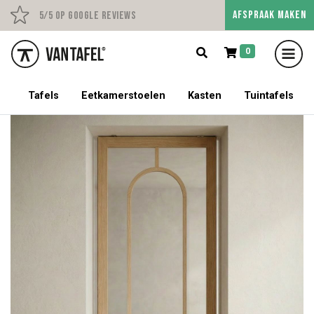
AFSPRAAK MAKEN
Persoonlijk advies op afs
5/5 op Google Reviews
0
5% korting op een tafel met stoelen!
Tafels
Eetkamerstoelen
Kasten
Tuintafels