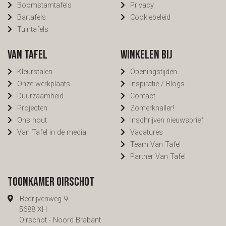
Boomstamtafels
Privacy
Bartafels
Cookiebeleid
Tuintafels
Van Tafel
Winkelen bij
Kleurstalen
Openingstijden
Onze werkplaats
Inspiratie / Blogs
Duurzaamheid
Contact
Projecten
Zomerknaller!
Ons hout
Inschrijven nieuwsbrief
Van Tafel in de media
Vacatures
Team Van Tafel
Partner Van Tafel
Toonkamer Oirschot
Bedrijvenweg 9
5688 XH
Oirschot - Noord Brabant