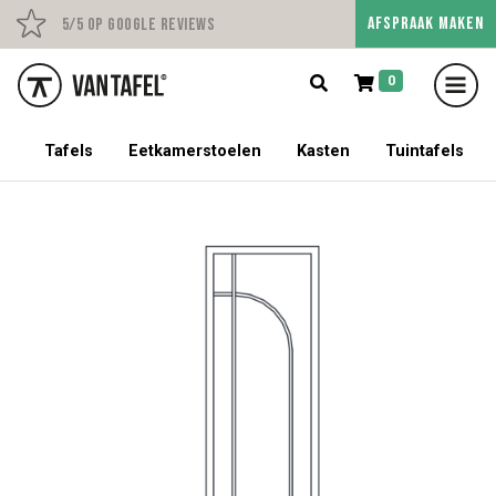
AFSPRAAK MAKEN
Persoonlijk advies op afs
5/5 op Google Reviews
0
5% korting op een tafel met stoelen!
Tafels
Eetkamerstoelen
Kasten
Tuintafels