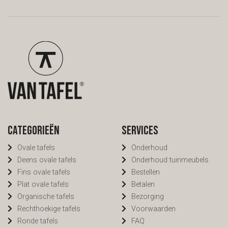
afspraak in onze
even langs, dan kijken we
toonkamers. We kijken er
samen.
naar uit je te ontvangen.
Categorieën
Services
Ovale tafels
Onderhoud
Deens ovale tafels
Onderhoud tuinmeubels
Fins ovale tafels
Bestellen
Plat ovale tafels
Betalen
Organische tafels
Bezorging
Rechthoekige tafels
Voorwaarden
Ronde tafels
FAQ