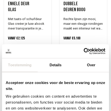
Enkele deur
Dubbele
Glas
deuren Boog
Met taats-of schuifdeur
Rechte lijnen zijn mooi,
Glas creëer je luxe alsook
maar een vleugje rondingen
meer transparantie in je
maakt een interieur net wat
interieur. Luxe, omdat het
zachter. De Boog is een
maatwerk is want jij kiest
Vanaf
€
2.125
dubbele taats- of
Vanaf
€
5.100
kleur, de roedes alsook de
schuifdeur met organische
afmetingen. Transparantie
roedes die precies dat
doordat een glazen
doen. Of je hem gebruikt
taatsdeur twee ruimtes
als entree of als
mooi met elkaar verbindt.
tussendeur: hij past altijd.
Toestemming
Details
Over
Je creëert een ruimtelijk
Jij kiest de afmeting, het
gevoel. De afwerking van
patroon van de roedes en
het hout kan gelijk zijn aan
de kleur. Zo wordt de deur
een ander houten meubel in
gemaakt in onze
Accepteer onze cookies voor de beste ervaring op onze
je interieur hetgeen zorgt
werkplaats, precies zoals jij
site.
voor verbinding, eenheid en
het voor ogen hebt. Heb je
rust. Laat je inspireren in
specifieke wensen? Laat
We gebruiken cookies om content en advertenties te
onze toonkamers te
het ons weten, er is veel
personaliseren, om functies voor social media te bieden
Oirschot. Het is raadzaam
mogelijk. Vraag vrijblijvend
Enkele deur
Dubbele
en om ons websiteverkeer te analyseren. Ook delen we
om hiervoor een afspraak
een offerte aan via de knop