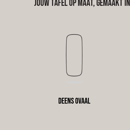
Jouw tafel op maat, gemaakt i
tam
Deens ovaal