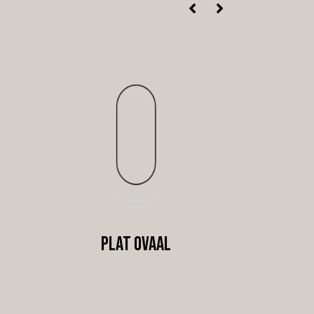
Plat ovaal
Re