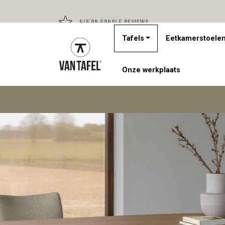
5/5 op Google Reviews
Tafels
Eetkamerstoele
Onze werkplaats