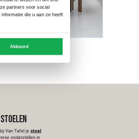
ze partners voor social
nformatie die u aan ze heeft
Akkoord
Plat ovaal
Organis
 stoelen
bij Van Tafel je
stoel
verse onderstellen in