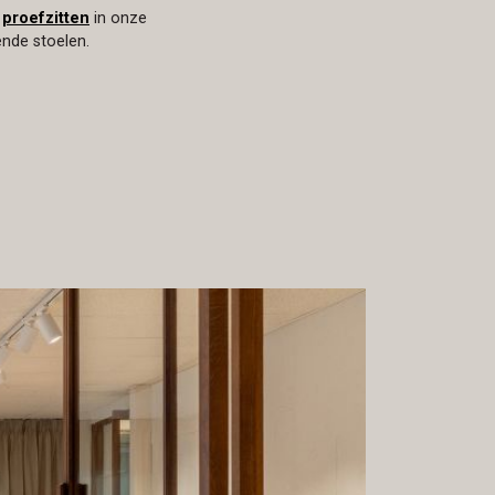
t
proefzitten
in onze
ende stoelen.