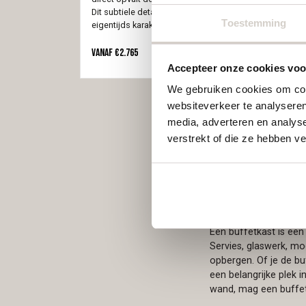
Dit subtiele detail geeft de kast extra diepte en een
Toestemming
eigentijds karakter. De buffetkast is uitgevoerd met vier
deuren en voorzien van een handig touch-to-open
systeem, waardoor grepen overbodig zijn en het
Vanaf
€
2.765
ontwerp strak en modern blijft.
Let op! De hoogte die
Accepteer onze cookies voor
wordt ingevuld is zonder onderstel. De hoogte van het
We gebruiken cookies om cont
onderstel is 25cm. Bij de gekozen hoogte dient dus
25cm opgeteld te worden voor de daadwerkelijke hoogte
websiteverkeer te analyseren
van de kast.
media, adverteren en analys
verstrekt of die ze hebben v
Jouw buffetk
Een buffetkast is een
Servies, glaswerk, mooi
opbergen. Of je de bu
een belangrijke plek 
wand, mag een buffet