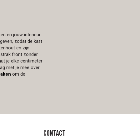
n en jouw interieur.
mgeven, zodat de kast
tenhout en zijn
 strak front zonder
ut je elke centimeter
raag met je mee over
maken
om de
Contact