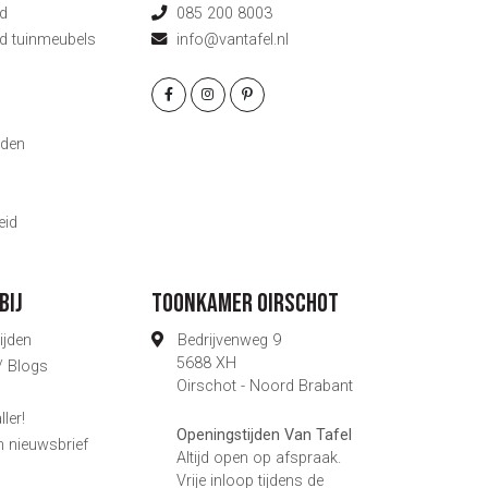
d
085 200 8003
d tuinmeubels
info@vantafel.nl
g
den
eid
bij
Toonkamer Oirschot
ijden
Bedrijvenweg 9
5688 XH
 / Blogs
Oirschot - Noord Brabant
ler!
Openingstijden Van Tafel
n nieuwsbrief
Altijd open op afspraak.
s
Vrije inloop tijdens de