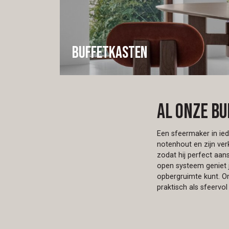
Buffetkasten
Al onze b
Een sfeermaker in ie
notenhout en zijn ver
zodat hij perfect aans
open systeem geniet j
opbergruimte kunt. On
praktisch als sfeervol 