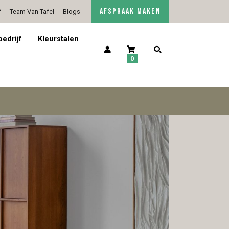
AFSPRAAK MAKEN
f
Team Van Tafel
Blogs
5/5 op Google Reviews
Contact
bedrijf
Kleurstalen
0