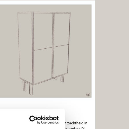
Buffetkast Ronda
De buffetkast Ronda brengt verfijning en zachtheid in
je interieur dankzij de subtiele afgeronde hoeken. Dit