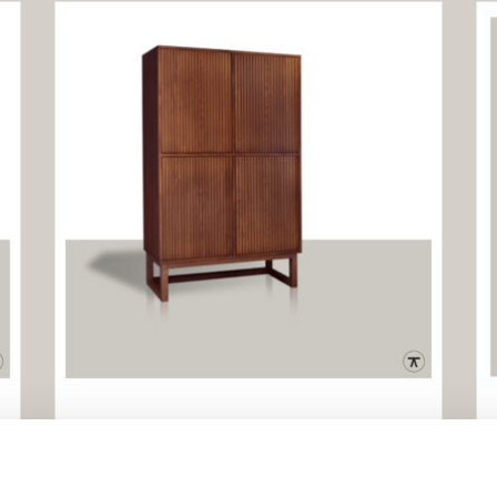
Buffetkast Groove
Een buffetkast die niet alleen praktisch is, maar ook
een statement maakt. Onze buffetkast Groove met vier