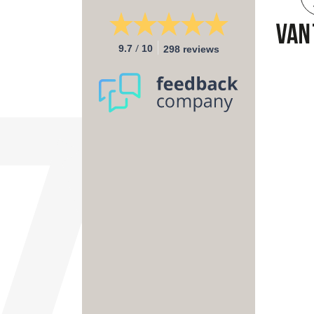
/
9.7
10
298 reviews