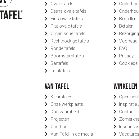
Ovale tafels
Onderhou
Deens ovale tafels
Onderhou
Fins ovale tafels
Bestellen
Plat ovale tafels
Betalen
Organische tafels
Bezorgin
Rechthoekige tafels
Voorwaar
Ronde tafels
FAQ
Boomstamtafels
Privacy
Bartafels
Cookiebel
Tuintafels
Van Tafel
Winkelen 
Kleurstalen
Openingst
Onze werkplaats
Inspiratie
Duurzaamheid
Contact
Projecten
Zomerknal
Ons hout
Inschrijve
Van Tafel in de media
Vacature