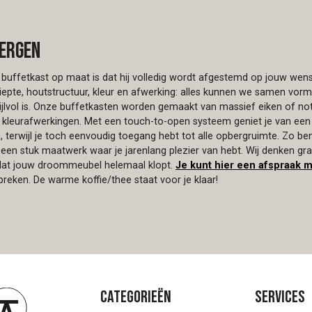
ergen
buffetkast op maat is dat hij volledig wordt afgestemd op jouw wense
iepte, houtstructuur, kleur en afwerking: alles kunnen we samen vor
tijlvol is. Onze buffetkasten worden gemaakt van massief eiken of no
se kleurafwerkingen. Met een touch-to-open systeem geniet je van een
 terwijl je toch eenvoudig toegang hebt tot alle opbergruimte. Zo ben
 een stuk maatwerk waar je jarenlang plezier van hebt. Wij denken g
zodat jouw droommeubel helemaal klopt.
Je kunt hier een afspraak 
reken. De warme koffie/thee staat voor je klaar!
Categorieën
Services