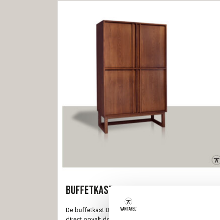
Buffetkast Dudok
De buffetkast Dudok is een stijlvol meubelstuk dat
direct opvalt door het verfijnde lijnenspel in de fronten.