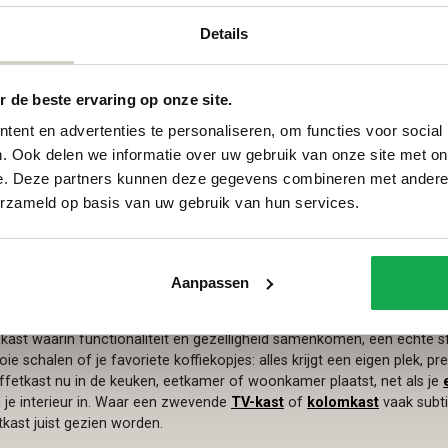
deuren wordt volledig op maat gemaakt uit massief
Details
eiken of notenhout en is verkrijgbaar in verschillende
kleurafwerkingen. Zo kies je altijd voor een buffetkast
die volledig aansluit bij jouw woonstijl. Stel jouw
Vanaf
€
2.615
buffetkast hier samen.
Let op! De hoogte die wordt
 de beste ervaring op onze site.
ingevuld is zonder onderstel. De hoogte van het
ent en advertenties te personaliseren, om functies voor social
onderstel is 25cm. Bij de gekozen hoogte dient dus
25cm opgeteld te worden voor de daadwerkelijke hoogte
. Ook delen we informatie over uw gebruik van onze site met on
van de kast.
e. Deze partners kunnen deze gegevens combineren met andere i
erzameld op basis van uw gebruik van hun services.
Aanpassen
ast op maat als sfeermaker
 kast waarin functionaliteit en gezelligheid samenkomen, een echte s
e schalen of je favoriete koffiekopjes: alles krijgt een eigen plek, prec
ffetkast nu in de keuken, eetkamer of woonkamer plaatst, net als je
in je interieur in. Waar een zwevende
TV-kast
of
kolomkast
vaak subti
kast juist gezien worden.