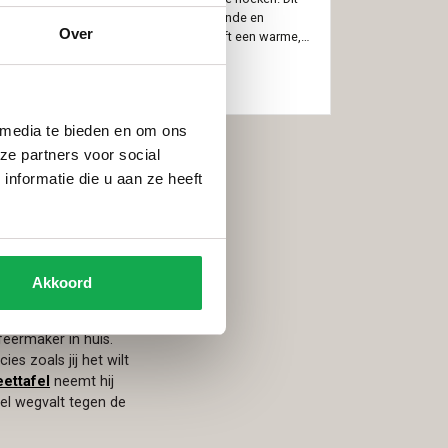
tijdloze design sluit naadloos aan bij ronde en
Over
organische vormen in je woning en geeft een warme,
elegante uitstraling.
Let op! De hoogte die wordt
ingevuld is zonder onderstel. De hoogte van het
Vanaf
€
2.415
onderstel is 25cm. Bij de gekozen hoogte dient dus
25cm opgeteld te worden voor de daadwerkelijke hoogte
 media te bieden en om ons
van de kast.
ze partners voor social
nformatie die u aan ze heeft
Akkoord
feermaker in huis.
ies zoals jij het wilt
eettafel
neemt hij
el wegvalt tegen de