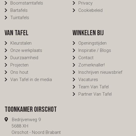
Boomstamtafels
Privacy
Bartafels
Cookiebeleid
Tuintafels
Van Tafel
Winkelen bij
Kleurstalen
Openingstijden
Onze werkplaats
Inspiratie / Blogs
Duurzaamheid
Contact
Projecten
Zomerknaller!
Ons hout
Inschrijven nieuwsbrief
Van Tafel in de media
Vacatures
Team Van Tafel
Partner Van Tafel
Toonkamer Oirschot
Bedrijvenweg 9
5688 XH
Oirschot - Noord Brabant