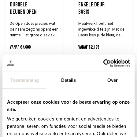
Dubbele
Enkele deur
deuren Open
Basis
De Open doet precies wat
Maatwerk hoeft niet
de naam zegt: hij opent een
ingewikkeld te zijn. Met de
ruimte. Het grote glasvlak
Basis kies jij de kleur, de
bovenin trekt licht naar
roedes en de afmetingen
binnen, de sierlijsten aan de
Vanaf
€
4.600
en wij maken de deur voor
Vanaf
€
2.125
zijkanten en het paneel
je. Zo eenvoudig is het. Een
onderin houden het rustig
glazen taatsdeur verbindt
en af. Een deur die werkt in
ruimtes op een mooie
bijna elk interieur. Massief
manier. Je creëert
hout met glas. Het is een
transparantie, licht en een
Toestemming
Details
Over
combinatie die altijd goed
open gevoel. Stem de
staat. Tijdloos, warm en
houtafwerking af op wat al
praktisch. Vraag vrijblijvend
in je interieur staat, en de
een offerte aan. Geef het
deur past er naadloos in.
Accepteer onze cookies voor de beste ervaring op onze
model, taats of schuif en
Kom langs in onze
site.
de afmetingen door. We
toonkamers in Oirschot.
rekenen standaard met
Plan een afspraak via de
We gebruiken cookies om content en advertenties te
helder glas, een korte
site, dan is er alle tijd om
personaliseren, om functies voor social media te bieden
handgreep en geen kozijn.
samen te bekijken wat het
Enkele deur
Dubbele
en om ons websiteverkeer te analyseren. Ook delen we
Andere wensen? Laat het
beste bij jou past.