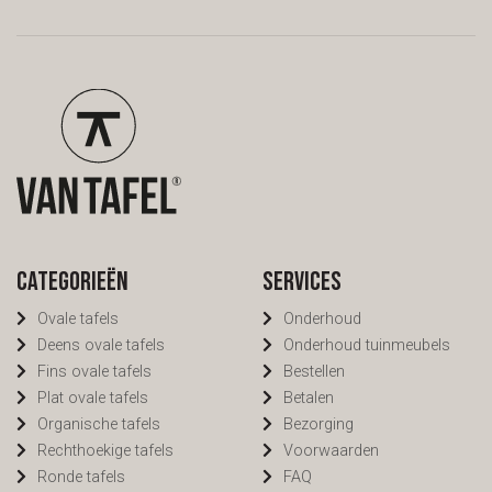
afspraak in onze
toonkamers. We kijken er
naar uit je te ontvangen.
Categorieën
Services
Ovale tafels
Onderhoud
Deens ovale tafels
Onderhoud tuinmeubels
Fins ovale tafels
Bestellen
Plat ovale tafels
Betalen
Organische tafels
Bezorging
Rechthoekige tafels
Voorwaarden
Ronde tafels
FAQ