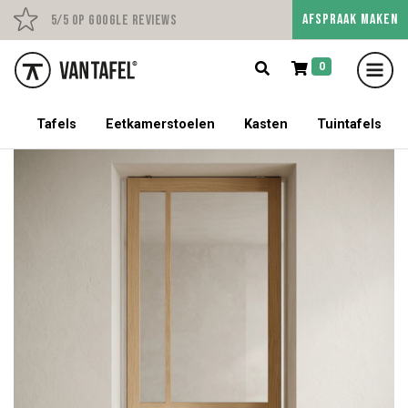
AFSPRAAK MAKEN
Persoonlijk advies op afs
5/5 op Google Reviews
0
5% korting op een tafel met stoelen!
Tafels
Eetkamerstoelen
Kasten
Tuintafels