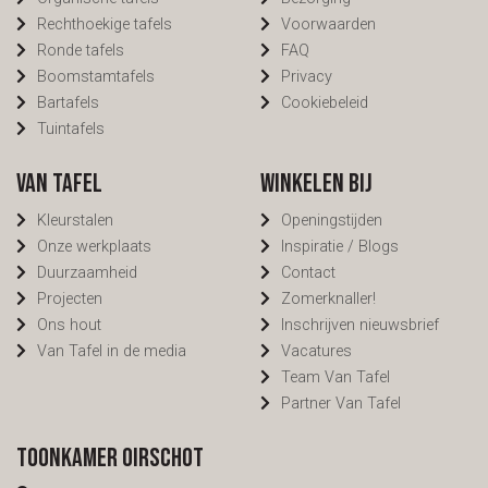
Rechthoekige tafels
Voorwaarden
Ronde tafels
FAQ
Boomstamtafels
Privacy
Bartafels
Cookiebeleid
Tuintafels
Van Tafel
Winkelen bij
Kleurstalen
Openingstijden
Onze werkplaats
Inspiratie / Blogs
Duurzaamheid
Contact
Projecten
Zomerknaller!
Ons hout
Inschrijven nieuwsbrief
Van Tafel in de media
Vacatures
Team Van Tafel
Partner Van Tafel
Toonkamer Oirschot