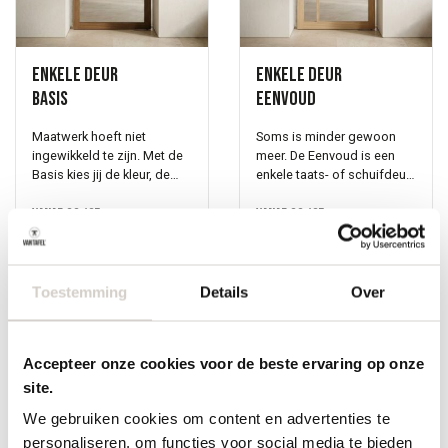
Enkele deur
Enkele deur
Basis
Eenvoud
Maatwerk hoeft niet
Soms is minder gewoon
ingewikkeld te zijn. Met de
meer. De Eenvoud is een
Basis kies jij de kleur, de
enkele taats- of schuifdeur
roedes en de afmetingen
waarbij jij de keuzes maakt:
en wij maken de deur voor
Vanaf
€
2.125
kleur, roedes en
Vanaf
€
2.125
je. Zo eenvoudig is het. Een
afmetingen. Het resultaat is
glazen taatsdeur verbindt
een deur die precies past
ruimtes op een mooie
bij jouw ruimte en bij jouw
manier. Je creëert
stijl. Het glas zorgt voor
Toestemming
Details
Over
transparantie, licht en een
verbinding tussen kamers
open gevoel. Stem de
zonder dat je ze sluit. Kies
houtafwerking af op wat al
een houtafwerking die
Accepteer onze cookies voor de beste ervaring op onze
in je interieur staat, en de
aansluit bij andere meubels
deur past er naadloos in.
in huis, en alles voelt rustig
site.
Kom langs in onze
en samenhangend.
We gebruiken cookies om content en advertenties te
toonkamers in Oirschot.
Benieuwd hoe dat eruitziet?
Plan een afspraak via de
Maak een afspraak in onze
personaliseren, om functies voor social media te bieden