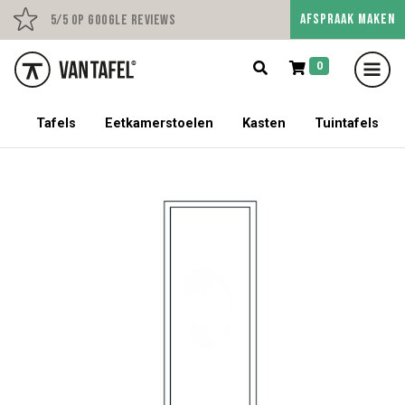
AFSPRAAK MAKEN
Persoonlijk advies op afs
5/5 op Google Reviews
0
5% korting op een tafel met stoelen!
Tafels
Eetkamerstoelen
Kasten
Tuintafels