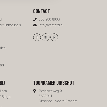
d een
modernere omgeving. Vraag een
vrijblijvende offerte aan en vermeld
n de
het model, taats of schuif en de
Contact
ngt
afmetingen. We gaan uit van helder
glas, korte handgreep en geen kozijn.
d
085 200 8003
rbij
Wil je iets anders? Zet het erbij. Kom
d tuinmeubels
info@vantafel.nl
gerust langs in onze toonkamers, dan
kijken we samen wat het beste bij je
past.
g
den
eid
bij
Toonkamer Oirschot
ijden
Bedrijvenweg 9
5688 XH
 / Blogs
Oirschot - Noord Brabant