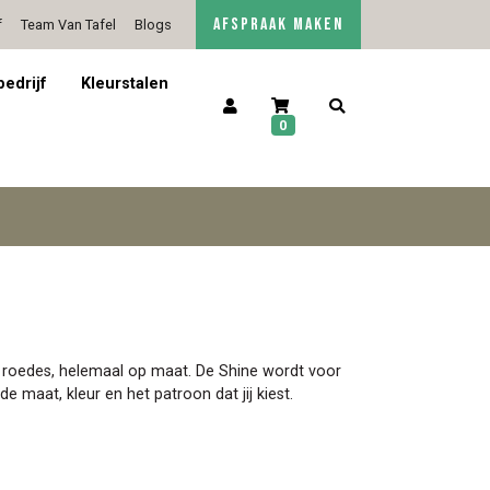
AFSPRAAK MAKEN
f
Team Van Tafel
Blogs
5/5 op Google Reviews
Contact
bedrijf
Kleurstalen
0
roedes, helemaal op maat. De Shine wordt voor
e maat, kleur en het patroon dat jij kiest.