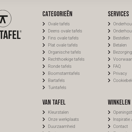
nspel in huis. Subtiel, maar je ziet
zoals je het wilt. Vraag vrijblijven
erschil. Benieuwd naar de
offerte aan via de knop 'offerte
lijkheden? Maak een afspraak in
aanvragen'. Vermeld het model e
Categorieën
Services
 toonkamers. Of vraag direct een
gewenste afmetingen en je ontva
te aan via de knop 'offerte
binnen 2 werkdagen een prijs op
Ovale tafels
Onderhou
ragen'.
maat. Specifieke wensen? Zet ze e
Deens ovale tafels
Onderhou
dan nemen we alles mee.
Fins ovale tafels
Bestellen
Plat ovale tafels
Betalen
Organische tafels
Bezorgin
Rechthoekige tafels
Voorwaar
Ronde tafels
FAQ
Boomstamtafels
Privacy
Bartafels
Cookiebel
Tuintafels
Van Tafel
Winkelen 
Kleurstalen
Openingst
Onze werkplaats
Inspiratie
Duurzaamheid
Contact