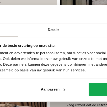
.
Details
 de beste ervaring op onze site.
ent en advertenties te personaliseren, om functies voor social
. Ook delen we informatie over uw gebruik van onze site met on
Tips voor het kieze
e. Deze partners kunnen deze gegevens combineren met andere i
eetkamerbank
erzameld op basis van uw gebruik van hun services.
Afmetingen
Meet je
eettafel
en eetka
Aanpassen
rekening met de hoogte va
comfortabel onder de taf
Comfort
Zorg ervoor dat de eetka