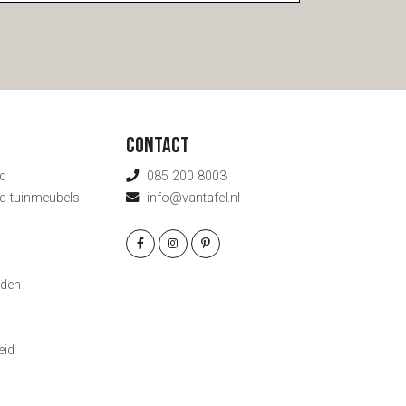
Contact
d
085 200 8003
d tuinmeubels
info@vantafel.nl
g
den
eid