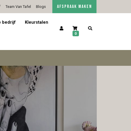
AFSPRAAK MAKEN
f
Team Van Tafel
Blogs
5/5 op Google Reviews
Contact
 bedrijf
Kleurstalen
0