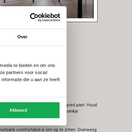
Over
 media te bieden en om ons
ze partners voor social
n van de perfecte
nformatie die u aan ze heeft
mer op om te zorgen dat de bank goed past. Houd
Akkoord
n de tafel en zorg ervoor dat het bankje
el kan worden geschoven.
merbank comfortabel is om op te zitten. Overweeg