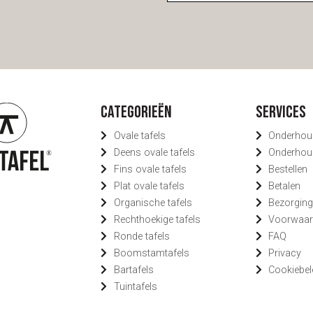
Categorieën
Services
Ovale tafels
Onderhou
Deens ovale tafels
Onderhou
Fins ovale tafels
Bestellen
Plat ovale tafels
Betalen
Organische tafels
Bezorgin
Rechthoekige tafels
Voorwaar
Ronde tafels
FAQ
Boomstamtafels
Privacy
Bartafels
Cookiebel
Tuintafels