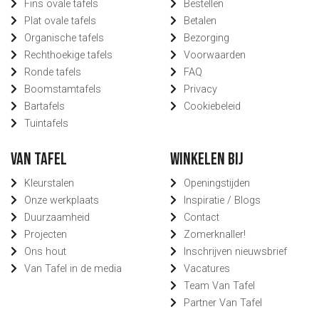
Fins ovale tafels
Bestellen
Plat ovale tafels
Betalen
Organische tafels
Bezorging
Rechthoekige tafels
Voorwaarden
Ronde tafels
FAQ
Boomstamtafels
Privacy
Bartafels
Cookiebeleid
Tuintafels
Van Tafel
Winkelen bij
Kleurstalen
Openingstijden
Onze werkplaats
Inspiratie / Blogs
Duurzaamheid
Contact
Projecten
Zomerknaller!
Ons hout
Inschrijven nieuwsbrief
Van Tafel in de media
Vacatures
Team Van Tafel
Partner Van Tafel