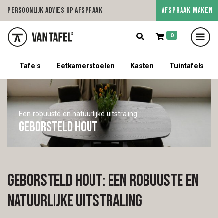
AFSPRAAK MAKEN
Persoonlijk advies op afspraak
5/5 op Google Revie
0
5% korting op een tafel met stoelen!
Tafels
Eetkamerstoelen
Kasten
Tuintafels
Een robuuste en natuurlijke uitstraling
Geborsteld hout
Geborsteld hout: een robuuste en
natuurlijke uitstraling