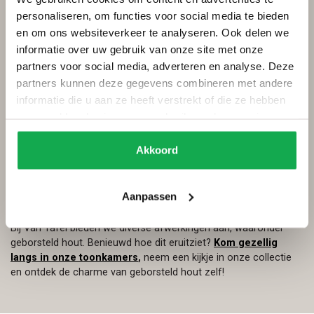
personaliseren, om functies voor social media te bieden
en om ons websiteverkeer te analyseren. Ook delen we
informatie over uw gebruik van onze site met onze
partners voor social media, adverteren en analyse. Deze
partners kunnen deze gegevens combineren met andere
Waarom kiezen voor geborsteld hout?
informatie die u aan ze heeft verstrekt of die ze hebben
verzameld op basis van uw gebruik van hun services.
Een tafel met geborsteld hout past perfect in diverse
interieurstijlen, van landelijk tot industrieel. Bovendien is het
Akkoord
oppervlak minder gevoelig voor kleine krasjes en dagelijkse
gebruikssporen, deze vallen namelijk minder op, waardoor jouw
tafel jarenlang mooi blijft. Ook zie je vuil en stof minder snel op
Aanpassen
je meubel liggen, dat is in sommige gevallen wel lekker handig.
Bij Van Tafel bieden we diverse afwerkingen aan, waaronder
geborsteld hout. Benieuwd hoe dit eruitziet?
Kom gezellig
langs in onze toonkamers
,
neem een kijkje in onze collectie
en ontdek de charme van geborsteld hout zelf!