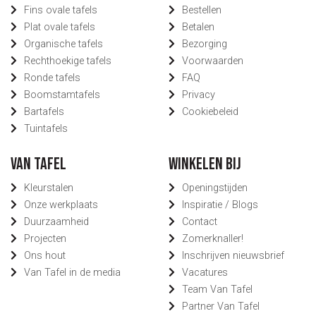
Fins ovale tafels
Bestellen
Plat ovale tafels
Betalen
Organische tafels
Bezorging
Rechthoekige tafels
Voorwaarden
Ronde tafels
FAQ
Boomstamtafels
Privacy
Bartafels
Cookiebeleid
Tuintafels
Van Tafel
Winkelen bij
Kleurstalen
Openingstijden
Onze werkplaats
Inspiratie / Blogs
Duurzaamheid
Contact
Projecten
Zomerknaller!
Ons hout
Inschrijven nieuwsbrief
Van Tafel in de media
Vacatures
Team Van Tafel
Partner Van Tafel