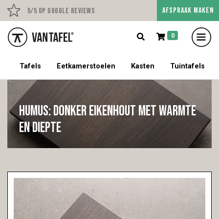
AFSPRAAK MAKEN
Persoonlijk advies op afs
5/5 op Google Reviews
0
5% korting op een tafel met stoelen!
Tafels
Eetkamerstoelen
Kasten
Tuintafels
Humus: donker eikenhout met warmte
en diepte