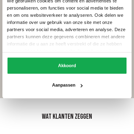
We gebruiken cookies om content en advertenties te
Humus is een geliefde keuze voor moderne, luxe en eigentijdse
personaliseren, om functies voor social media te bieden
interieurs waarin warmte en karakter samenkomen.
en om ons websiteverkeer te analyseren. Ook delen we
informatie over uw gebruik van onze site met onze
Door de bruine tonen combineert de kleur Humus prachtig op
een houten vloeren in een lichte afwerking.
partners voor social media, adverteren en analyse. Deze
partners kunnen deze gegevens combineren met andere
Onze klanten combineren de humus kleur regelmatig met lichte
informatie die u aan ze heeft verstrekt of die ze hebben
stoffering op de stoelen. Voor coating van een metalen
verzameld op basis van uw gebruik van hun services.
onderstel adviseren wij grafietzwart of anodic brown (brons).
Zo creëer je een eetkamerset die helemaal eigen is.
Akkoord
Kom langs in onze toonkamers
om de kleuren te bekijken. We
helpen je graag!
Aanpassen
Wat klanten zeggen