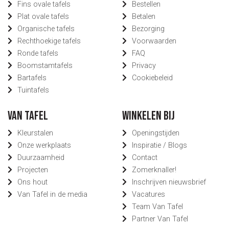
Fins ovale tafels
Bestellen
Plat ovale tafels
Betalen
Organische tafels
Bezorging
Rechthoekige tafels
Voorwaarden
Ronde tafels
FAQ
Boomstamtafels
Privacy
Bartafels
Cookiebeleid
Tuintafels
Van Tafel
Winkelen bij
Kleurstalen
Openingstijden
Onze werkplaats
Inspiratie / Blogs
Duurzaamheid
Contact
Projecten
Zomerknaller!
Ons hout
Inschrijven nieuwsbrief
Van Tafel in de media
Vacatures
Team Van Tafel
Partner Van Tafel