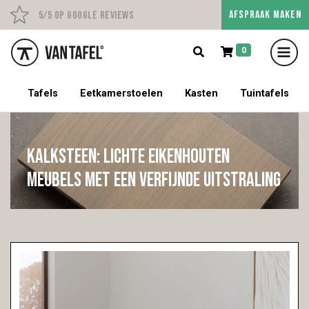
AFSPRAAK MAKEN
Persoonlijk advies op afs
5/5 op Google Reviews
0
5% korting op een tafel met stoelen!
Tafels
Eetkamerstoelen
Kasten
Tuintafels
Kalksteen: lichte eikenhouten
meubels met een verfijnde uitstraling