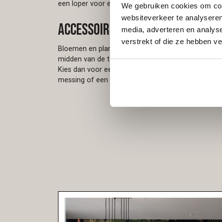
een loper voor een gelaagd effect.
We gebruiken cookies om cont
websiteverkeer te analyseren
Accessoires en bloemen
media, adverteren en analys
verstrekt of die ze hebben v
Bloemen en planten zijn de ultieme sfeermakers. Ee
midden van de tafel brengt warmte en gezellighei
Kies dan voor een minimalistische vaas met één kl
messing of een mix van keramiek toe voor extra te