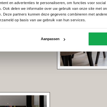
ent en advertenties te personaliseren, om functies voor social
. Ook delen we informatie over uw gebruik van onze site met on
e. Deze partners kunnen deze gegevens combineren met andere i
erzameld op basis van uw gebruik van hun services.
n kleurrijk veldboeket in het
d. Hou je van een moderne look?
eur bloemen. Voeg kandelaars in
xtuur en glans.
Aanpassen