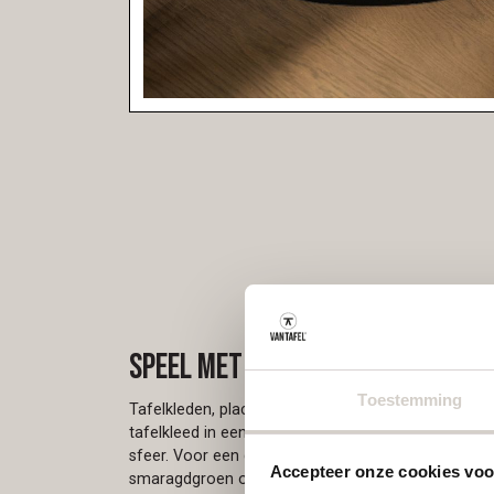
Speel met contrast
Toestemming
Tafelkleden, placemats, en servetten bieden einde
tafelkleed in een zachte kleur zoals lichtgrijs of 
sfeer. Voor een gewaagdere look kies je voor donke
Accepteer onze cookies voor
smaragdgroen of donkerblauw. Combineer dit met 