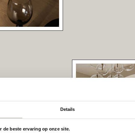
Details
loze mogelijkheden. Een linnen
oudroze geeft een romantische
re, rijke kleuren zoals
 de beste ervaring op onze site.
contrasterende servetten of