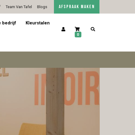
AFSPRAAK MAKEN
f
Team Van Tafel
Blogs
5/5 op Google Reviews
Contact
 bedrijf
Kleurstalen
0