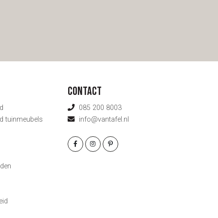
Contact
d
085 200 8003
d tuinmeubels
info@vantafel.nl
g
den
eid