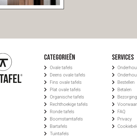
Categorieën
Services
Ovale tafels
Onderhou
Deens ovale tafels
Onderhou
Fins ovale tafels
Bestellen
Plat ovale tafels
Betalen
Organische tafels
Bezorgin
Rechthoekige tafels
Voorwaar
Ronde tafels
FAQ
Boomstamtafels
Privacy
Bartafels
Cookiebel
Tuintafels