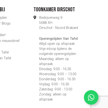
bij
Toonkamer Oirschot
ijden
Bedrijvenweg 9
5688 XH
 / Blogs
Oirschot - Noord Brabant
ler!
Openingstijden Van Tafel
n nieuwsbrief
Altijd open op afspraak.
s
Vrije inloop tijdens de
 Tafel
volgende openingstijden:
an Tafel
Maandag: alleen op
afspraak
Dinsdag: 9.00 - 16.30
Woensdag: 9.00 – 13.00
Donderdag: 9.00 - 16.30
Vrijdag: 9.00 - 16.30
Zaterdag: 9.00 - 13.00
Zondag: alleen op
afspraak