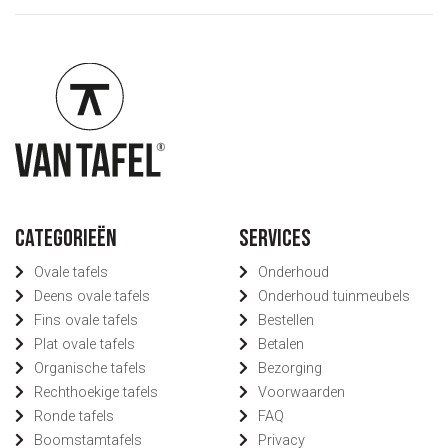
Categorieën
Services
Ovale tafels
Onderhoud
Deens ovale tafels
Onderhoud tuinmeubels
Fins ovale tafels
Bestellen
Plat ovale tafels
Betalen
Organische tafels
Bezorging
Rechthoekige tafels
Voorwaarden
Ronde tafels
FAQ
Boomstamtafels
Privacy