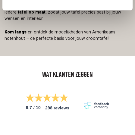
functioneel als een echte blikvanger is. Bij Van Tafel maken we
iedere
tafel op maat
,
zodat jouw tafel precies past bij jouw
wensen en interieur.
Kom langs
en ontdek de mogelijkheden van Amerikaans
notenhout – de perfecte basis voor jouw droomtafel!
Wat klanten zeggen
/
9.7
10
298 reviews