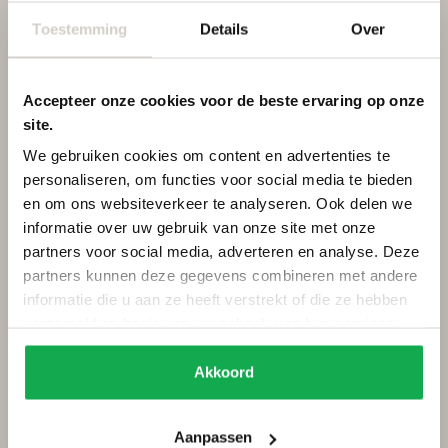
Toestemming
Details
Over
Accepteer onze cookies voor de beste ervaring op onze
site.
We gebruiken cookies om content en advertenties te
personaliseren, om functies voor social media te bieden
en om ons websiteverkeer te analyseren. Ook delen we
informatie over uw gebruik van onze site met onze
partners voor social media, adverteren en analyse. Deze
partners kunnen deze gegevens combineren met andere
informatie die u aan ze heeft verstrekt of die ze hebben
verzameld op basis van uw gebruik van hun services.
Waarom kiezen voor een tafel van
Akkoord
Amerikaans notenhout?
Met zijn unieke kleur en textuur is Amerikaans notenhout de
Aanpassen
perfecte keuze als je op zoek bent naar een tafel die zowel