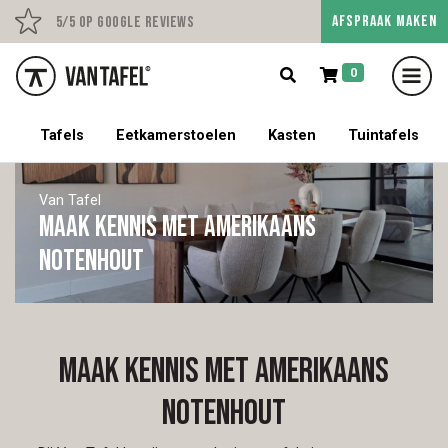
AFSPRAAK MAKEN
Persoonlijk advies op afs
5/5 op Google Reviews
0
5% korting op een tafel met stoelen!
Tafels
Eetkamerstoelen
Kasten
Tuintafels
Van Tafel
Maak kennis met Amerikaans
notenhout
Maak kennis met Amerikaans
notenhout