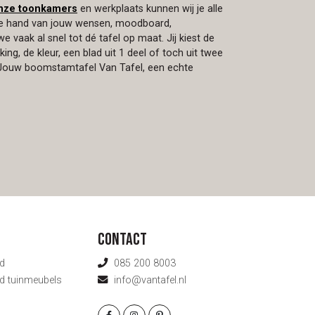
nze toonkamers
en werkplaats kunnen wij je alle
 de hand van jouw wensen, moodboard,
 vaak al snel tot dé tafel op maat. Jij kiest de
ing, de kleur, een blad uit 1 deel of toch uit twee
. Jouw boomstamtafel Van Tafel, een echte
Contact
d
085 200 8003
d tuinmeubels
info@vantafel.nl