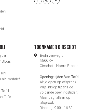
g
den
eid
bij
Toonkamer Oirschot
ijden
Bedrijvenweg 9
5688 XH
 / Blogs
Oirschot - Noord Brabant
ler!
Openingstijden Van Tafel
n nieuwsbrief
Altijd open op afspraak.
s
Vrije inloop tijdens de
 Tafel
volgende openingstijden:
an Tafel
Maandag: alleen op
afspraak
Dinsdag: 9.00 - 16.30