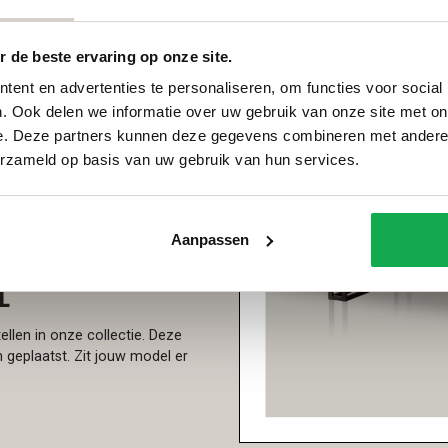
boomtafels
, kunnen de bladen
collectie. We nodigen je graag
en, want die is er echt! Er kan
 de beste ervaring op onze site.
en hun eigen voor – en nadelen.
ent en advertenties te personaliseren, om functies voor social
 de kans op vlekken gering. De
. Ook delen we informatie over uw gebruik van onze site met on
werking zijn deze sneller
e. Deze partners kunnen deze gegevens combineren met andere i
eur te borstelen. Met olie
erzameld op basis van uw gebruik van hun services.
open systeem, zoals
 olie weg is het blad
ken kunnen ontstaan. Door het
orkom je vlekken en houdt je de
Aanpassen
l
llen in onze collectie. Deze
geplaatst. Zit jouw model er