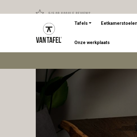
5/5 op Google Reviews
Tafels
Eetkamerstoele
Onze werkplaats