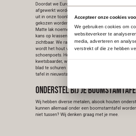
Doordat we Europees Eiken gebruiken voor
onze 
afgewerkt worden in ieder gewenste kleur uit onze 
uit in onze toonkamers om zelf het verschil te ervar
Accepteer onze cookies voor
gekozen worden voor mat lak of olie. Beiden hebb
We gebruiken cookies om cont
Matte lak noemen we een gesloten systeem, hier is
websiteverkeer te analyseren
kans op krassen is bij lak groter, bij een donkere af
media, adverteren en analys
zichtbaar. We raden dan ook aan om een donkere kl
verstrekt of die ze hebben v
wordt het hout verzadigd. Het oliesysteem is een 
schoenpoets. Het beschermt de toplaag , maar is de
kwetsbaarder, waardoor er wat gemakkelijker vlek
blad te schuren en opnieuw in de olie te zetten vo
tafel in nieuwstaat.
Onderstel bij je boomstamtafe
Wij hebben diverse metalen, alsook houten onderste
kunnen allemaal onder een boomstamtafel worden 
niet tussen? Wij denken graag met je mee.