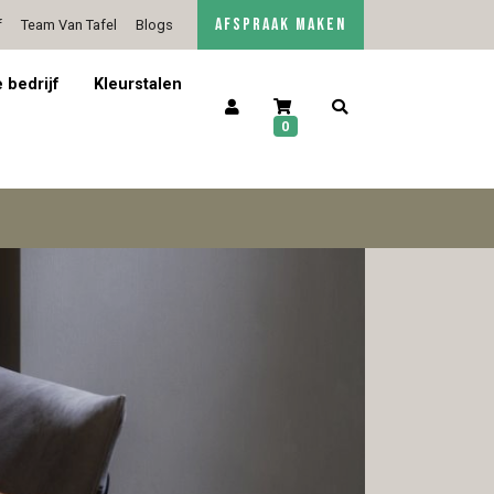
AFSPRAAK MAKEN
f
Team Van Tafel
Blogs
5/5 op Google Reviews
Contact
 bedrijf
Kleurstalen
0