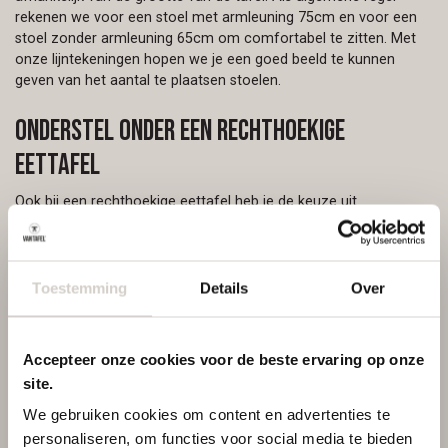
rekenen we voor een stoel met armleuning 75cm en voor een
stoel zonder armleuning 65cm om comfortabel te zitten. Met
onze lijntekeningen hopen we je een goed beeld te kunnen
geven van het aantal te plaatsen stoelen.
Onderstel onder een rechthoekige
eettafel
Ook bij een rechthoekige eettafel heb je de keuze uit
verschillende onderstellen. Zo creëer je echt een tafel die bij je
past. Wanneer het onderstel strategisch wordt geplaatst of er
wordt gekozen voor een
middenpoot
, creëer je ruimte voor
meer stoelen zodat een groot gezelschap gezellig kan
Toestemming
Details
Over
aanschuiven. Stevige
houten hoekpoten
of een elegant
metalen onderstel, het kan allemaal!
Accepteer onze cookies voor de beste ervaring op onze
site.
We gebruiken cookies om content en advertenties te
personaliseren, om functies voor social media te bieden