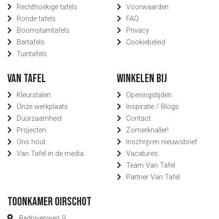
Rechthoekige tafels
Voorwaarden
Ronde tafels
FAQ
Boomstamtafels
Privacy
Bartafels
Cookiebeleid
Tuintafels
Van Tafel
Winkelen bij
Kleurstalen
Openingstijden
Onze werkplaats
Inspiratie / Blogs
Duurzaamheid
Contact
Projecten
Zomerknaller!
Ons hout
Inschrijven nieuwsbrief
Van Tafel in de media
Vacatures
Team Van Tafel
Partner Van Tafel
Toonkamer Oirschot
Bedrijvenweg 9