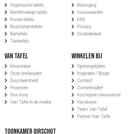
Organische tafels
Bezorging
Rechthoekige tafels
Voorwaarden
Ronde tafels
FAQ
Boomstamtafels
Privacy
Bartafels
Cookiebeleid
Tuintafels
Van Tafel
Winkelen bij
Kleurstalen
Openingstijden
Onze werkplaats
Inspiratie / Blogs
Duurzaamheid
Contact
Projecten
Zomerknaller!
Ons hout
Inschrijven nieuwsbrief
Van Tafel in de media
Vacatures
Team Van Tafel
Partner Van Tafel
Toonkamer Oirschot