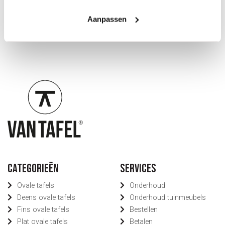
/
9.7
10
298 reviews
Aanpassen
Categorieën
Services
Ovale tafels
Onderhoud
Deens ovale tafels
Onderhoud tuinmeubels
Fins ovale tafels
Bestellen
Plat ovale tafels
Betalen