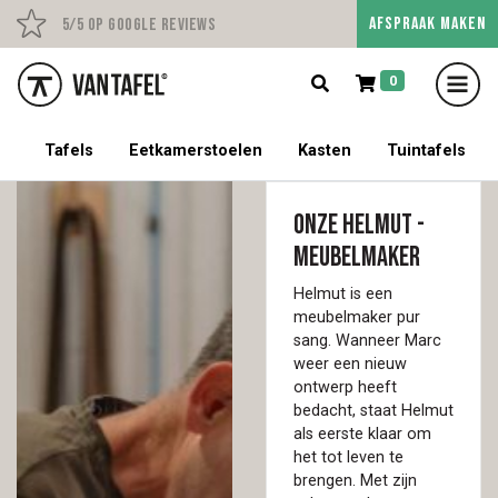
AFSPRAAK MAKEN
Persoonlijk advies op afs
5/5 op Google Reviews
0
5% korting op een tafel met stoelen!
Tafels
Eetkamerstoelen
Kasten
Tuintafels
Onze Helmut -
Meubelmaker
Helmut is een
meubelmaker pur
sang. Wanneer Marc
weer een nieuw
ontwerp heeft
bedacht, staat Helmut
als eerste klaar om
het tot leven te
brengen. Met zijn