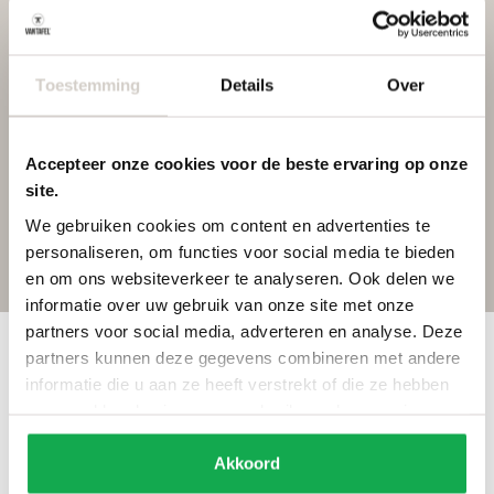
Onze Helmut –
Meubelmaker
Helmut is een meubelmaker
Toestemming
Details
Over
pur sang. Wanneer Marc
weer een nieuw ontwerp
heeft bedacht, staat Helmut
als eerste klaar om het tot
Accepteer onze cookies voor de beste ervaring op onze
leven te brengen. Met zijn
site.
vakmanschap en
We gebruiken cookies om content en advertenties te
enthousiasme ontstaan de
mooiste meubelstukken,
personaliseren, om functies voor social media te bieden
altijd met oog voor detail
en om ons websiteverkeer te analyseren. Ook delen we
en liefde voor massief
informatie over uw gebruik van onze site met onze
hout.
partners voor social media, adverteren en analyse. Deze
partners kunnen deze gegevens combineren met andere
Wat klanten zeggen
informatie die u aan ze heeft verstrekt of die ze hebben
verzameld op basis van uw gebruik van hun services.
Akkoord