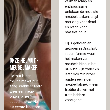
vakmanschap en
enthousiasme
ontstaan de mooiste
meubelstukken, altijd
met oog voor detail
en liefde voor
massief hout.
Hij is geboren en
getogen in Oirschot,
in een familie waar
het maken van
Onze Helmut -
meubels bijna in het
Meubelmaker
DNA zit. Zijn vader en
later ook zijn broer
Helmut is een
runden een eigen
meubelmaker pur
meubelfabriek — een
sang. Wanneer Marc
traditie die wij met
weer een nieuw
trots hebben
ontwerp heeft
voortgezet.
bedacht, staat Helmut
als eerste klaar om