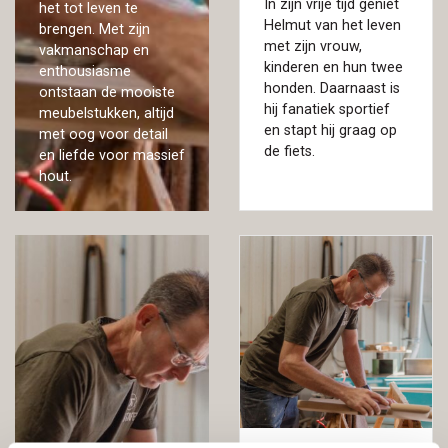
In zijn vrije tijd geniet
het tot leven te
Helmut van het leven
brengen. Met zijn
met zijn vrouw,
vakmanschap en
kinderen en hun twee
enthousiasme
honden. Daarnaast is
ontstaan de mooiste
hij fanatiek sportief
meubelstukken, altijd
en stapt hij graag op
met oog voor detail
de fiets.
en liefde voor massief
hout.