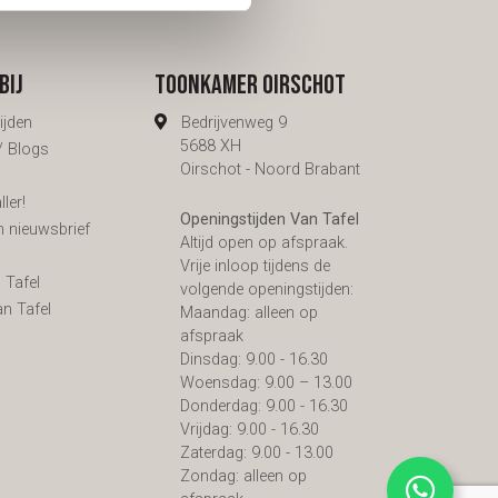
eid
bij
Toonkamer Oirschot
ijden
Bedrijvenweg 9
5688 XH
 / Blogs
Oirschot - Noord Brabant
ler!
Openingstijden Van Tafel
n nieuwsbrief
Altijd open op afspraak.
s
Vrije inloop tijdens de
 Tafel
volgende openingstijden:
an Tafel
Maandag: alleen op
afspraak
Dinsdag: 9.00 - 16.30
Woensdag: 9.00 – 13.00
Donderdag: 9.00 - 16.30
Vrijdag: 9.00 - 16.30
Zaterdag: 9.00 - 13.00
Zondag: alleen op