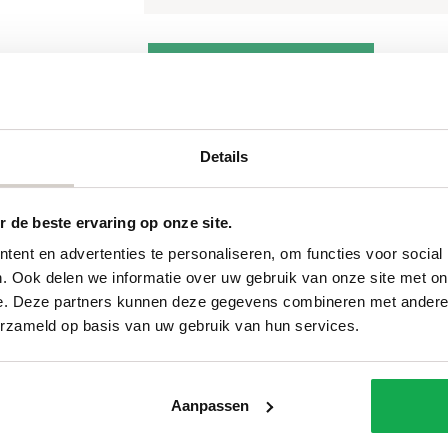
20
Toevoegen aan winkelwagen
Del
Facet
aantal
Details
Categorieën
Services
 de beste ervaring op onze site.
ent en advertenties te personaliseren, om functies voor social
Ovale tafels
Onderhou
. Ook delen we informatie over uw gebruik van onze site met on
Deens ovale tafels
Onderhou
e. Deze partners kunnen deze gegevens combineren met andere i
Fins ovale tafels
Bestellen
erzameld op basis van uw gebruik van hun services.
Plat ovale tafels
Betalen
Organische tafels
Bezorgin
Rechthoekige tafels
Voorwaar
Ronde tafels
FAQ
Aanpassen
Boomstamtafels
Privacy