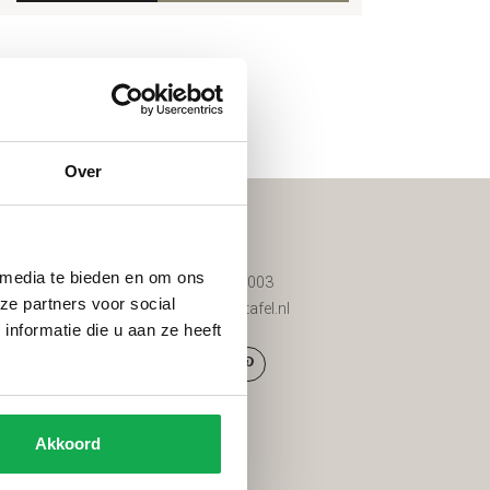
en
Over
Contact
 media te bieden en om ons
d
085 200 8003
ze partners voor social
d tuinmeubels
info@vantafel.nl
nformatie die u aan ze heeft
g
den
Akkoord