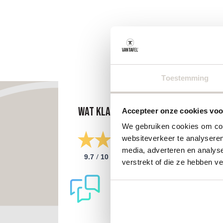
Toestemming
Wat klanten zeggen
Accepteer onze cookies voor
We gebruiken cookies om cont
websiteverkeer te analyseren
media, adverteren en analys
/
9.7
10
298 reviews
verstrekt of die ze hebben v