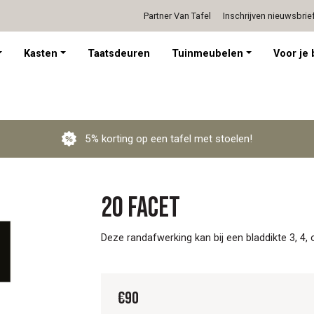
Partner Van Tafel
Inschrijven nieuwsbrie
Persoonlijk advies op afspraak
Kasten
Taatsdeuren
Tuinmeubelen
Voor je 
5% korting op een tafel met stoelen!
20 Facet
Deze randafwerking kan bij een bladdikte 3, 4, 
€
90