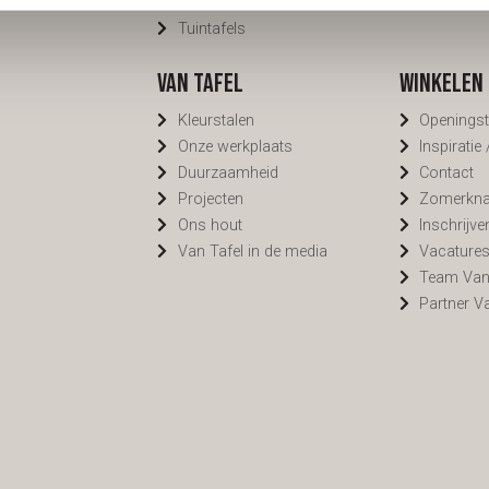
Bartafels
Cookiebel
Tuintafels
Van Tafel
Winkelen 
Kleurstalen
Openingst
Onze werkplaats
Inspiratie
Duurzaamheid
Contact
Projecten
Zomerknal
Ons hout
Inschrijve
Van Tafel in de media
Vacature
Team Van
Partner V