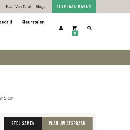
AFSPRAAK MAKEN
f
Team Van Tafel
Blogs
5/5 op Google Reviews
Contact
bedrijf
Kleurstalen
0
of 5 cm.
Stel samen
Plan uw afspraak