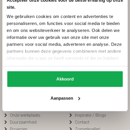
Accepteer onze cookies voor de beste ervaring op onze
site.
Categorieën
Services
We gebruiken cookies om content en advertenties te
Ovale tafels
Onderhoud
personaliseren, om functies voor social media te bieden
Deens ovale tafels
Onderhoud tuinmeubels
en om ons websiteverkeer te analyseren. Ook delen we
Fins ovale tafels
Bestellen
informatie over uw gebruik van onze site met onze
Plat ovale tafels
Betalen
partners voor social media, adverteren en analyse. Deze
Organische tafels
Bezorging
partners kunnen deze gegevens combineren met andere
Rechthoekige tafels
Voorwaarden
informatie die u aan ze heeft verstrekt of die ze hebben
Ronde tafels
FAQ
verzameld op basis van uw gebruik van hun services.
Boomstamtafels
Privacy
Bartafels
Cookiebeleid
Akkoord
Tuintafels
Van Tafel
Winkelen bij
Aanpassen
Kleurstalen
Openingstijden
Onze werkplaats
Inspiratie / Blogs
Duurzaamheid
Contact
Projecten
Zomerknaller!