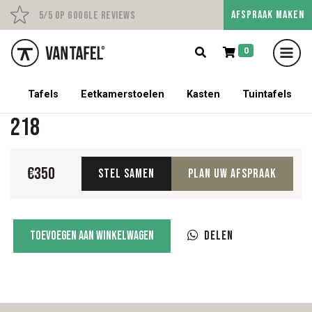
AFSPRAAK MAKEN
Persoonlijk advies op afs
5/5 op Google Reviews
0
5% korting op een tafel met stoelen!
Tafels
Eetkamerstoelen
Kasten
Tuintafels
218
€
350
Stel samen
Plan uw afspraak
218
Toevoegen aan winkelwagen
Delen
aantal