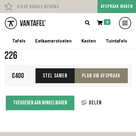
AFSPRAAK MAKEN
Persoonlijk advies op afs
5/5 op Google Reviews
0
5% korting op een tafel met stoelen!
Tafels
Eetkamerstoelen
Kasten
Tuintafels
226
€
400
Stel samen
Plan uw afspraak
226
Toevoegen aan winkelwagen
Delen
aantal