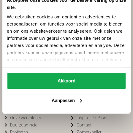
Accepteer onze cookies voor de beste ervaring op onze
site.
Categorieën
Services
We gebruiken cookies om content en advertenties te
Ovale tafels
Onderhoud
personaliseren, om functies voor social media te bieden
Deens ovale tafels
Onderhoud tuinmeubels
en om ons websiteverkeer te analyseren. Ook delen we
Fins ovale tafels
Bestellen
informatie over uw gebruik van onze site met onze
Plat ovale tafels
Betalen
partners voor social media, adverteren en analyse. Deze
Organische tafels
Bezorging
partners kunnen deze gegevens combineren met andere
Rechthoekige tafels
Voorwaarden
informatie die u aan ze heeft verstrekt of die ze hebben
Ronde tafels
FAQ
verzameld op basis van uw gebruik van hun services.
Boomstamtafels
Privacy
Bartafels
Cookiebeleid
Akkoord
Tuintafels
Van Tafel
Winkelen bij
Aanpassen
Kleurstalen
Openingstijden
Onze werkplaats
Inspiratie / Blogs
Duurzaamheid
Contact
Projecten
Zomerknaller!