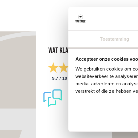
Toestemming
Wat klanten zeggen
Accepteer onze cookies voor
We gebruiken cookies om cont
websiteverkeer te analyseren
/
9.7
10
298 reviews
media, adverteren en analys
verstrekt of die ze hebben v