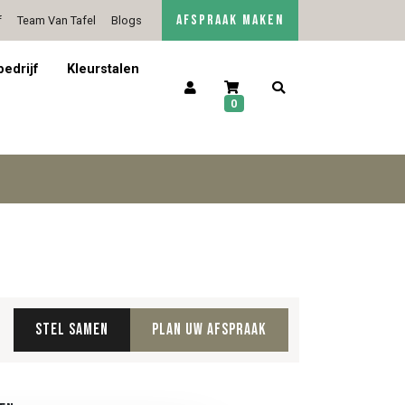
AFSPRAAK MAKEN
f
Team Van Tafel
Blogs
5/5 op Google Reviews
Contact
bedrijf
Kleurstalen
0
Stel samen
Plan uw afspraak