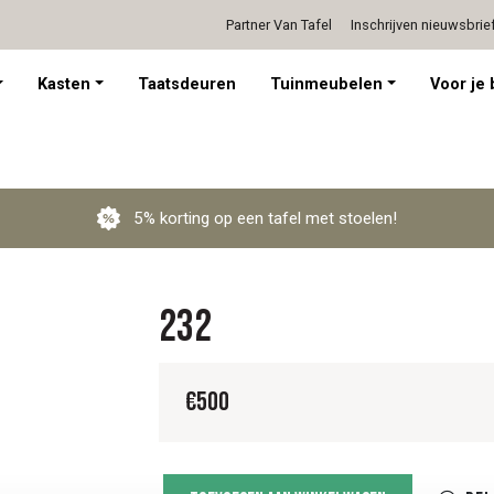
Partner Van Tafel
Inschrijven nieuwsbrie
Persoonlijk advies op afspraak
Kasten
Taatsdeuren
Tuinmeubelen
Voor je 
5% korting op een tafel met stoelen!
232
€
500
232