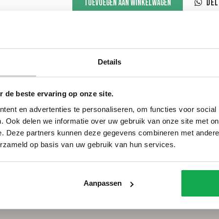
Toevoegen aan winkelwagen
Del
aantal
Details
Categorieën
Services
 de beste ervaring op onze site.
Ovale tafels
Onderhou
Deens ovale tafels
Onderhou
ent en advertenties te personaliseren, om functies voor social
Fins ovale tafels
Bestellen
. Ook delen we informatie over uw gebruik van onze site met on
Plat ovale tafels
Betalen
e. Deze partners kunnen deze gegevens combineren met andere i
Organische tafels
Bezorgin
erzameld op basis van uw gebruik van hun services.
Rechthoekige tafels
Voorwaar
Ronde tafels
FAQ
Boomstamtafels
Privacy
Aanpassen
Bartafels
Cookiebel
Tuintafels