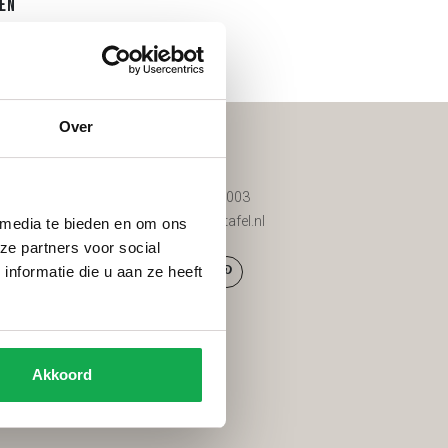
en
Over
Contact
d
085 200 8003
d tuinmeubels
info@vantafel.nl
 media te bieden en om ons
ze partners voor social
nformatie die u aan ze heeft
g
den
Akkoord
eid