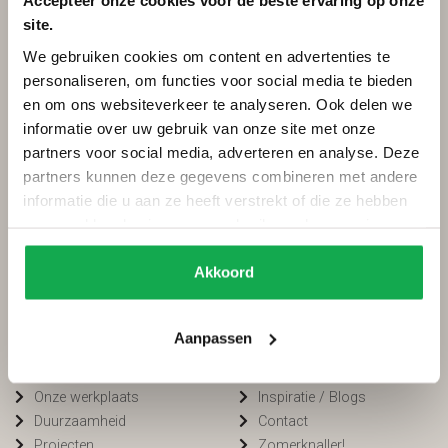
Accepteer onze cookies voor de beste ervaring op onze
site.
Categorieën
Services
We gebruiken cookies om content en advertenties te
Ovale tafels
Onderhoud
personaliseren, om functies voor social media te bieden
Deens ovale tafels
Onderhoud tuinmeubels
en om ons websiteverkeer te analyseren. Ook delen we
Fins ovale tafels
Bestellen
informatie over uw gebruik van onze site met onze
Plat ovale tafels
Betalen
partners voor social media, adverteren en analyse. Deze
Organische tafels
Bezorging
partners kunnen deze gegevens combineren met andere
Rechthoekige tafels
Voorwaarden
informatie die u aan ze heeft verstrekt of die ze hebben
Ronde tafels
FAQ
verzameld op basis van uw gebruik van hun services.
Boomstamtafels
Privacy
Bartafels
Cookiebeleid
Akkoord
Tuintafels
Van Tafel
Winkelen bij
Aanpassen
Kleurstalen
Openingstijden
Onze werkplaats
Inspiratie / Blogs
Duurzaamheid
Contact
Projecten
Zomerknaller!