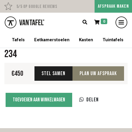
AFSPRAAK MAKEN
Persoonlijk advies op afs
5/5 op Google Reviews
0
5% korting op een tafel met stoelen!
Tafels
Eetkamerstoelen
Kasten
Tuintafels
234
€
450
Stel samen
Plan uw afspraak
234
Toevoegen aan winkelwagen
Delen
aantal