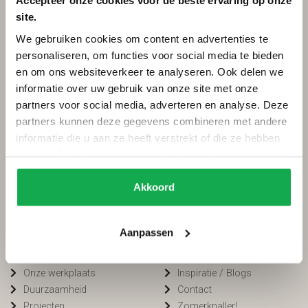
Accepteer onze cookies voor de beste ervaring op onze
site.
Categorieën
Services
We gebruiken cookies om content en advertenties te
Ovale tafels
Onderhoud
personaliseren, om functies voor social media te bieden
Deens ovale tafels
Onderhoud tuinmeubels
en om ons websiteverkeer te analyseren. Ook delen we
Fins ovale tafels
Bestellen
informatie over uw gebruik van onze site met onze
Plat ovale tafels
Betalen
partners voor social media, adverteren en analyse. Deze
Organische tafels
Bezorging
partners kunnen deze gegevens combineren met andere
Rechthoekige tafels
Voorwaarden
informatie die u aan ze heeft verstrekt of die ze hebben
Ronde tafels
FAQ
verzameld op basis van uw gebruik van hun services.
Boomstamtafels
Privacy
Bartafels
Cookiebeleid
Akkoord
Tuintafels
Van Tafel
Winkelen bij
Aanpassen
Kleurstalen
Openingstijden
Onze werkplaats
Inspiratie / Blogs
Duurzaamheid
Contact
Projecten
Zomerknaller!