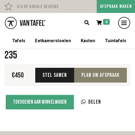
AFSPRAAK MAKEN
Persoonlijk advies op afs
5/5 op Google Reviews
0
5% korting op een tafel met stoelen!
Tafels
Eetkamerstoelen
Kasten
Tuintafels
235
€
450
Stel samen
Plan uw afspraak
235
Toevoegen aan winkelwagen
Delen
aantal