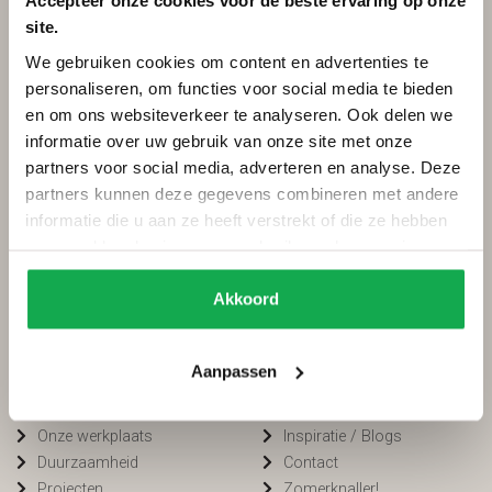
Accepteer onze cookies voor de beste ervaring op onze
site.
Categorieën
Services
We gebruiken cookies om content en advertenties te
Ovale tafels
Onderhoud
personaliseren, om functies voor social media te bieden
Deens ovale tafels
Onderhoud tuinmeubels
en om ons websiteverkeer te analyseren. Ook delen we
Fins ovale tafels
Bestellen
informatie over uw gebruik van onze site met onze
Plat ovale tafels
Betalen
partners voor social media, adverteren en analyse. Deze
Organische tafels
Bezorging
partners kunnen deze gegevens combineren met andere
Rechthoekige tafels
Voorwaarden
informatie die u aan ze heeft verstrekt of die ze hebben
Ronde tafels
FAQ
verzameld op basis van uw gebruik van hun services.
Boomstamtafels
Privacy
Bartafels
Cookiebeleid
Akkoord
Tuintafels
Van Tafel
Winkelen bij
Aanpassen
Kleurstalen
Openingstijden
Onze werkplaats
Inspiratie / Blogs
Duurzaamheid
Contact
Projecten
Zomerknaller!