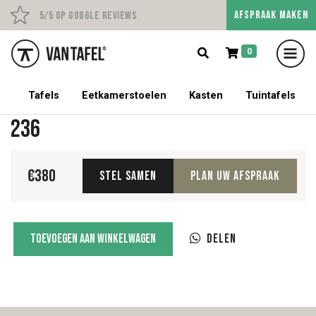
AFSPRAAK MAKEN
Persoonlijk advies op afs
5/5 op Google Reviews
0
5% korting op een tafel met stoelen!
Tafels
Eetkamerstoelen
Kasten
Tuintafels
236
€
380
Stel samen
Plan uw afspraak
236
Toevoegen aan winkelwagen
Delen
aantal