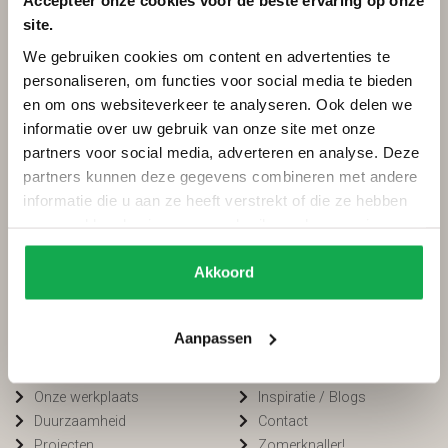
Accepteer onze cookies voor de beste ervaring op onze
site.
Categorieën
Services
We gebruiken cookies om content en advertenties te
Ovale tafels
Onderhoud
personaliseren, om functies voor social media te bieden
Deens ovale tafels
Onderhoud tuinmeubels
en om ons websiteverkeer te analyseren. Ook delen we
Fins ovale tafels
Bestellen
informatie over uw gebruik van onze site met onze
Plat ovale tafels
Betalen
partners voor social media, adverteren en analyse. Deze
Organische tafels
Bezorging
partners kunnen deze gegevens combineren met andere
Rechthoekige tafels
Voorwaarden
informatie die u aan ze heeft verstrekt of die ze hebben
Ronde tafels
FAQ
verzameld op basis van uw gebruik van hun services.
Boomstamtafels
Privacy
Bartafels
Cookiebeleid
Akkoord
Tuintafels
Van Tafel
Winkelen bij
Aanpassen
Kleurstalen
Openingstijden
Onze werkplaats
Inspiratie / Blogs
Duurzaamheid
Contact
Projecten
Zomerknaller!