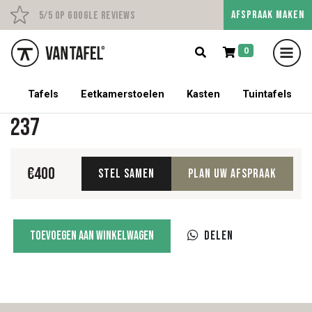
AFSPRAAK MAKEN
Persoonlijk advies op afs
5/5 op Google Reviews
0
5% korting op een tafel met stoelen!
Tafels
Eetkamerstoelen
Kasten
Tuintafels
237
€
400
Stel samen
Plan uw afspraak
237
Toevoegen aan winkelwagen
Delen
aantal