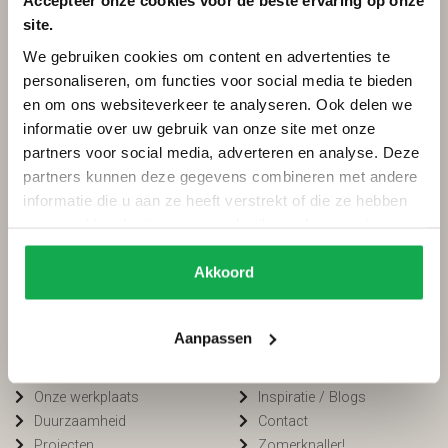
Accepteer onze cookies voor de beste ervaring op onze
site.
Categorieën
Services
We gebruiken cookies om content en advertenties te
Ovale tafels
Onderhoud
personaliseren, om functies voor social media te bieden
Deens ovale tafels
Onderhoud tuinmeubels
en om ons websiteverkeer te analyseren. Ook delen we
Fins ovale tafels
Bestellen
informatie over uw gebruik van onze site met onze
Plat ovale tafels
Betalen
partners voor social media, adverteren en analyse. Deze
Organische tafels
Bezorging
partners kunnen deze gegevens combineren met andere
Rechthoekige tafels
Voorwaarden
informatie die u aan ze heeft verstrekt of die ze hebben
Ronde tafels
FAQ
verzameld op basis van uw gebruik van hun services.
Boomstamtafels
Privacy
Bartafels
Cookiebeleid
Akkoord
Tuintafels
Van Tafel
Winkelen bij
Aanpassen
Kleurstalen
Openingstijden
Onze werkplaats
Inspiratie / Blogs
Duurzaamheid
Contact
Projecten
Zomerknaller!