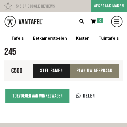
AFSPRAAK MAKEN
Persoonlijk advies op afs
5/5 op Google Reviews
0
5% korting op een tafel met stoelen!
Tafels
Eetkamerstoelen
Kasten
Tuintafels
245
€
500
Stel samen
Plan uw afspraak
245
Toevoegen aan winkelwagen
Delen
aantal