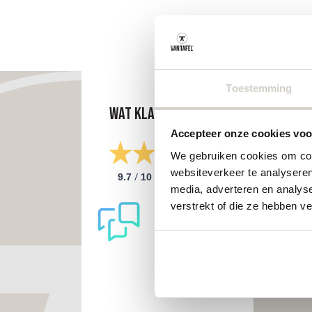
Toestemming
Wat klanten zeggen
Accepteer onze cookies voor
We gebruiken cookies om cont
websiteverkeer te analyseren
/
9.7
10
298 reviews
media, adverteren en analys
verstrekt of die ze hebben v