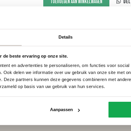
Toevoegen aan winkelwagen
Del
aantal
Details
Categorieën
Services
 de beste ervaring op onze site.
Ovale tafels
Onderhou
Deens ovale tafels
Onderhou
ent en advertenties te personaliseren, om functies voor social
Fins ovale tafels
Bestellen
. Ook delen we informatie over uw gebruik van onze site met on
Plat ovale tafels
Betalen
e. Deze partners kunnen deze gegevens combineren met andere i
Organische tafels
Bezorgin
erzameld op basis van uw gebruik van hun services.
Rechthoekige tafels
Voorwaar
Ronde tafels
FAQ
Boomstamtafels
Privacy
Aanpassen
Bartafels
Cookiebel
Tuintafels