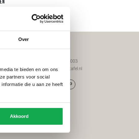
en
Over
Contact
d
085 200 8003
d tuinmeubels
info@vantafel.nl
 media te bieden en om ons
ze partners voor social
nformatie die u aan ze heeft
g
den
Akkoord
eid