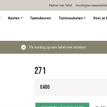
Partner Van Tafel
Inschrijven nieuwsbrie
Persoonlijk advies op afspraak
Kasten
Taatsdeuren
Tuinmeubelen
Voor je 
5% korting op een tafel met stoelen!
271
€
400
271