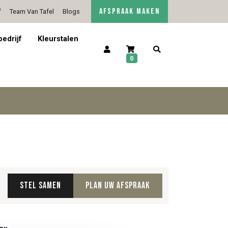
AFSPRAAK MAKEN
f
Team Van Tafel
Blogs
5/5 op Google Reviews
Contact
bedrijf
Kleurstalen
0
Stel samen
Plan uw afspraak