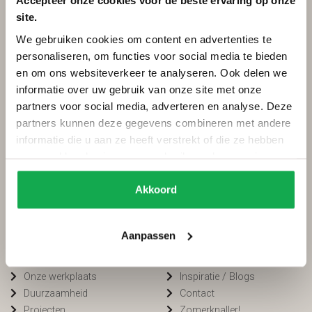
Accepteer onze cookies voor de beste ervaring op onze
site.
Categorieën
Services
We gebruiken cookies om content en advertenties te
Ovale tafels
Onderhoud
personaliseren, om functies voor social media te bieden
Deens ovale tafels
Onderhoud tuinmeubels
en om ons websiteverkeer te analyseren. Ook delen we
Fins ovale tafels
Bestellen
informatie over uw gebruik van onze site met onze
Plat ovale tafels
Betalen
partners voor social media, adverteren en analyse. Deze
Organische tafels
Bezorging
partners kunnen deze gegevens combineren met andere
Rechthoekige tafels
Voorwaarden
informatie die u aan ze heeft verstrekt of die ze hebben
Ronde tafels
FAQ
verzameld op basis van uw gebruik van hun services.
Boomstamtafels
Privacy
Bartafels
Cookiebeleid
Akkoord
Tuintafels
Van Tafel
Winkelen bij
Aanpassen
Kleurstalen
Openingstijden
Onze werkplaats
Inspiratie / Blogs
Duurzaamheid
Contact
Projecten
Zomerknaller!