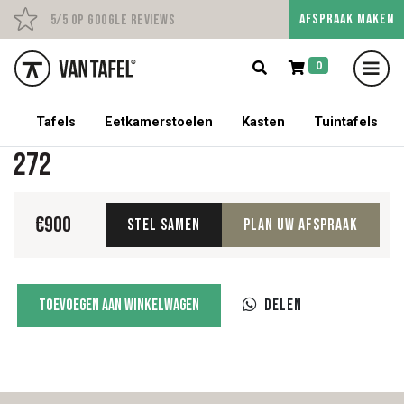
AFSPRAAK MAKEN
Persoonlijk advies op afs
5/5 op Google Reviews
0
5% korting op een tafel met stoelen!
Tafels
Eetkamerstoelen
Kasten
Tuintafels
272
€
900
Stel samen
Plan uw afspraak
272
Toevoegen aan winkelwagen
Delen
aantal