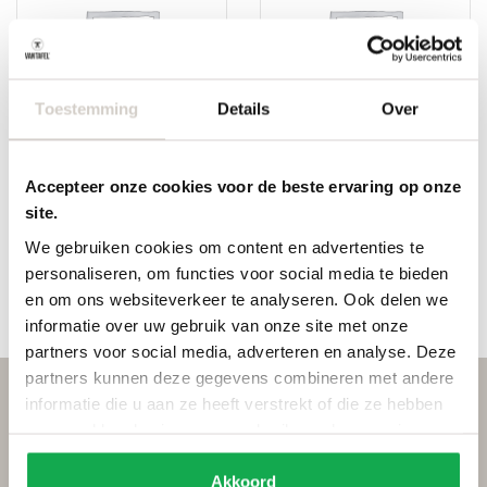
Toestemming
Details
Over
2 Kleppen (120-
4 Kleppen (250-
Accepteer onze cookies voor de beste ervaring op onze
170) – Dudok
300) met
site.
groeven
We gebruiken cookies om content en advertenties te
personaliseren, om functies voor social media te bieden
€
350,00
€
200,00
en om ons websiteverkeer te analyseren. Ook delen we
informatie over uw gebruik van onze site met onze
partners voor social media, adverteren en analyse. Deze
partners kunnen deze gegevens combineren met andere
informatie die u aan ze heeft verstrekt of die ze hebben
Wat klanten zeggen
verzameld op basis van uw gebruik van hun services.
Akkoord