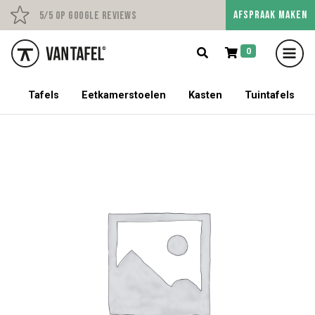
AFSPRAAK MAKEN
Persoonlijk advies op afs
5/5 op Google Reviews
0
5% korting op een tafel met stoelen!
Tafels
Eetkamerstoelen
Kasten
Tuintafels