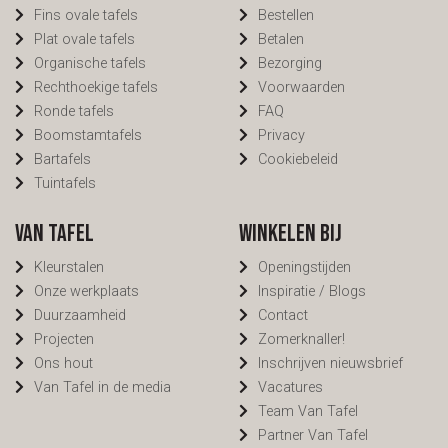
Fins ovale tafels
Bestellen
Plat ovale tafels
Betalen
Organische tafels
Bezorging
Rechthoekige tafels
Voorwaarden
Ronde tafels
FAQ
Boomstamtafels
Privacy
Bartafels
Cookiebeleid
Tuintafels
Van Tafel
Winkelen bij
Kleurstalen
Openingstijden
Onze werkplaats
Inspiratie / Blogs
Duurzaamheid
Contact
Projecten
Zomerknaller!
Ons hout
Inschrijven nieuwsbrief
Van Tafel in de media
Vacatures
Team Van Tafel
Partner Van Tafel