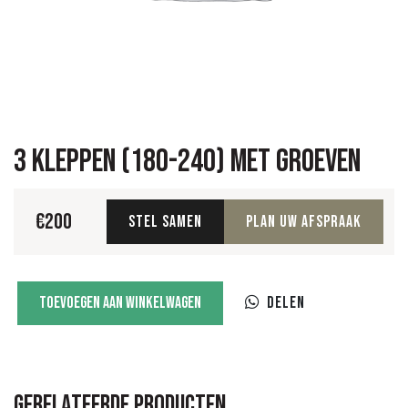
3 Kleppen (180-240) met groeven
€
200
Stel samen
Plan uw afspraak
3
Toevoegen aan winkelwagen
Delen
Kleppen
(180-
240)
met
groeven
Gerelateerde producten
aantal