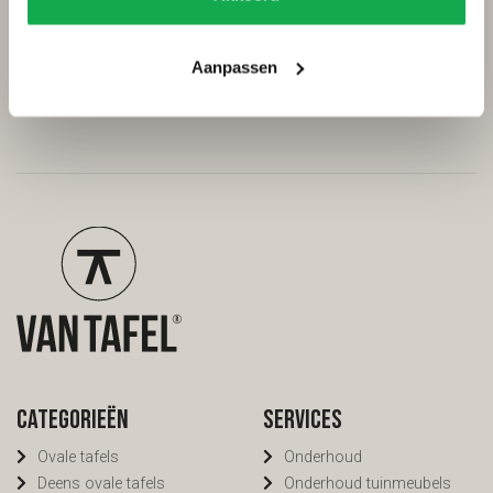
/
9.7
10
298 reviews
Aanpassen
Categorieën
Services
Ovale tafels
Onderhoud
Deens ovale tafels
Onderhoud tuinmeubels