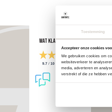
Toestemming
Wat klanten zeggen
Accepteer onze cookies voor
We gebruiken cookies om cont
websiteverkeer te analyseren
/
9.7
10
298 reviews
media, adverteren en analys
verstrekt of die ze hebben v