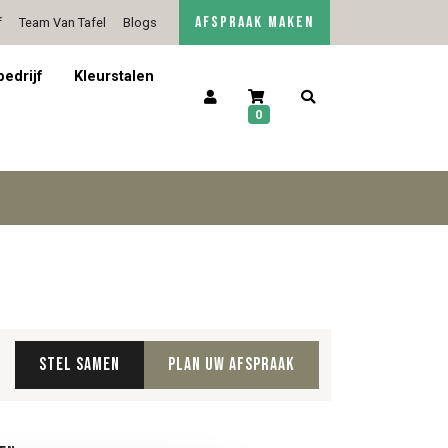
AFSPRAAK MAKEN
f
Team Van Tafel
Blogs
5/5 op Google Reviews
Contact
bedrijf
Kleurstalen
0
Stel samen
Plan uw afspraak