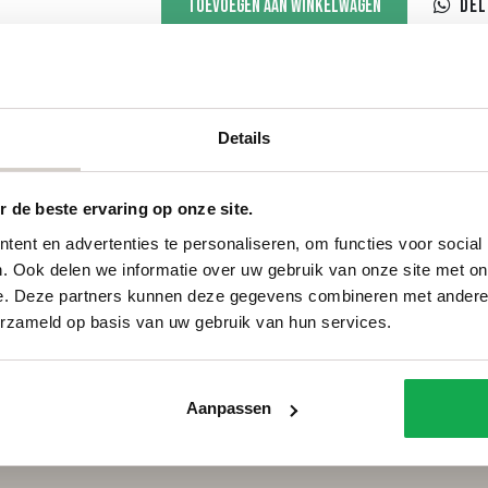
Toevoegen aan winkelwagen
Del
aantal
Details
Categorieën
Services
 de beste ervaring op onze site.
Ovale tafels
Onderhou
Deens ovale tafels
Onderhou
ent en advertenties te personaliseren, om functies voor social
Fins ovale tafels
Bestellen
. Ook delen we informatie over uw gebruik van onze site met on
Plat ovale tafels
Betalen
e. Deze partners kunnen deze gegevens combineren met andere i
Organische tafels
Bezorgin
erzameld op basis van uw gebruik van hun services.
Rechthoekige tafels
Voorwaar
Ronde tafels
FAQ
Boomstamtafels
Privacy
Aanpassen
Bartafels
Cookiebel
Tuintafels