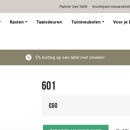
Partner Van Tafel
Inschrijven nieuwsbrie
Persoonlijk advies op afspraak
Kasten
Taatsdeuren
Tuinmeubelen
Voor je 
5% korting op een tafel met stoelen!
601
€
60
601