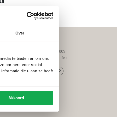
en
Over
Contact
d
085 200 8003
d tuinmeubels
info@vantafel.nl
 media te bieden en om ons
ze partners voor social
nformatie die u aan ze heeft
g
den
Akkoord
eid