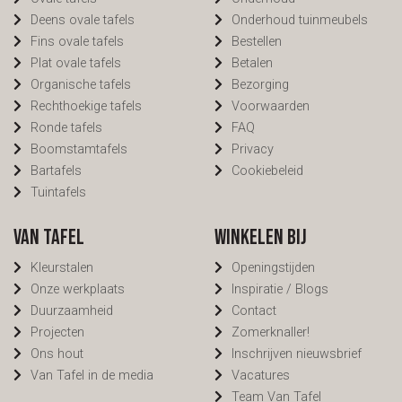
Deens ovale tafels
Onderhoud tuinmeubels
Fins ovale tafels
Bestellen
Plat ovale tafels
Betalen
Organische tafels
Bezorging
Rechthoekige tafels
Voorwaarden
Ronde tafels
FAQ
Boomstamtafels
Privacy
Bartafels
Cookiebeleid
Tuintafels
Van Tafel
Winkelen bij
Kleurstalen
Openingstijden
Onze werkplaats
Inspiratie / Blogs
Duurzaamheid
Contact
Projecten
Zomerknaller!
Ons hout
Inschrijven nieuwsbrief
Van Tafel in de media
Vacatures
Team Van Tafel