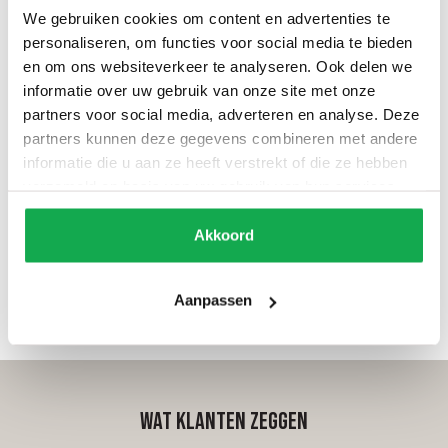
We gebruiken cookies om content en advertenties te
personaliseren, om functies voor social media te bieden
en om ons websiteverkeer te analyseren. Ook delen we
informatie over uw gebruik van onze site met onze
partners voor social media, adverteren en analyse. Deze
partners kunnen deze gegevens combineren met andere
informatie die u aan ze heeft verstrekt of die ze hebben
Barkruk Oketo
Barkruk Hofu
verzameld op basis van uw gebruik van hun services.
De Oketo barkruk is een luxe
Barkruk Hofu zit heerlijk en
stoel die beschikt over een
oogt rustig. Deze stoel
Akkoord
bekleding in twee delen van
heeft een robuust en
diverse stoffen,
stabiel design en is
gecombineerd met een
Vanaf
€
365
verkrijgbaar is verschillende
Vanaf
€
275
Aanpassen
bijpassend gepoedercoat
kleuren: French toast Enoki
frame.
Wild waldnu Checkers
charm Potters clay […]
Wat klanten zeggen