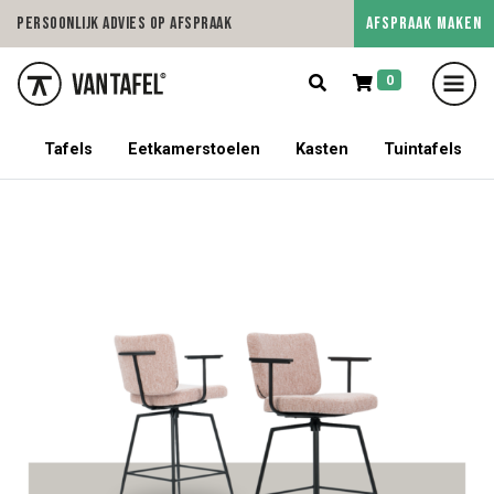
AFSPRAAK MAKEN
Persoonlijk advies op afspraak
5/5 op Google Revie
0
5% korting op een tafel met stoelen!
Tafels
Eetkamerstoelen
Kasten
Tuintafels