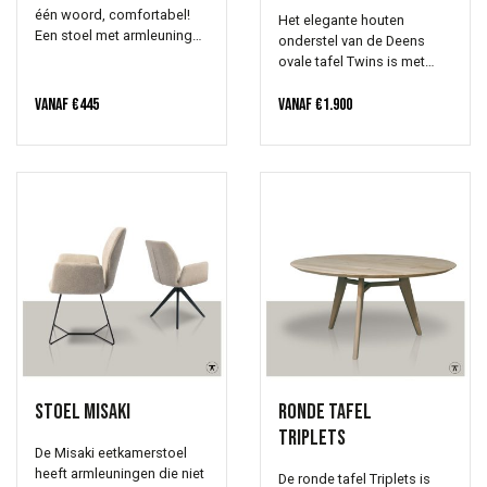
één woord, comfortabel!
Het elegante houten
Een stoel met armleuningen
onderstel van de Deens
en verkrijgbaar in diverse
ovale tafel Twins is met
soorten leer en stof, met of
liefde samengesteld.
zonder armleuningen.
Vanaf
€
445
Onderling verbonden. Rank
Vanaf
€
1.900
en sierlijk.
Stoel Misaki
Ronde tafel
Triplets
De Misaki eetkamerstoel
heeft armleuningen die niet
De ronde tafel Triplets is