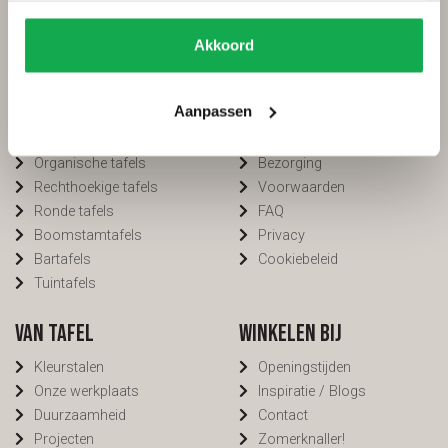
Categorieën
Services
Akkoord
Ovale tafels
Onderhoud
Deens ovale tafels
Onderhoud tuinmeubels
Aanpassen
Fins ovale tafels
Bestellen
Plat ovale tafels
Betalen
Organische tafels
Bezorging
Rechthoekige tafels
Voorwaarden
Ronde tafels
FAQ
Boomstamtafels
Privacy
Bartafels
Cookiebeleid
Tuintafels
Van Tafel
Winkelen bij
Kleurstalen
Openingstijden
Onze werkplaats
Inspiratie / Blogs
Duurzaamheid
Contact
Projecten
Zomerknaller!