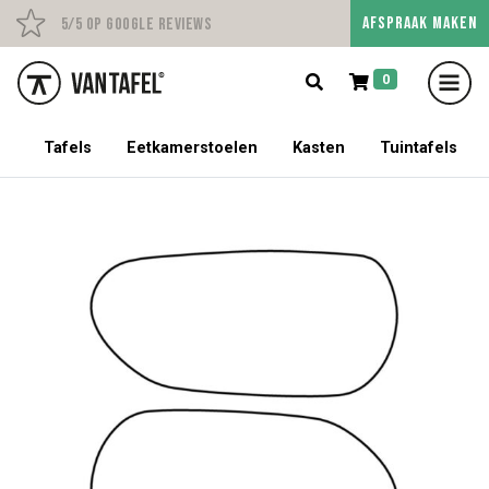
AFSPRAAK MAKEN
Persoonlijk advies op afs
5/5 op Google Reviews
0
5% korting op een tafel met stoelen!
Tafels
Eetkamerstoelen
Kasten
Tuintafels