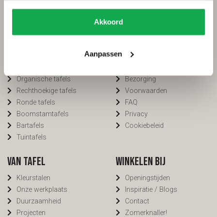
Categorieën
Services
Akkoord
Ovale tafels
Onderhoud
Deens ovale tafels
Onderhoud tuinmeubels
Aanpassen
Fins ovale tafels
Bestellen
Plat ovale tafels
Betalen
Organische tafels
Bezorging
Rechthoekige tafels
Voorwaarden
Ronde tafels
FAQ
Boomstamtafels
Privacy
Bartafels
Cookiebeleid
Tuintafels
Van Tafel
Winkelen bij
Kleurstalen
Openingstijden
Onze werkplaats
Inspiratie / Blogs
Duurzaamheid
Contact
Projecten
Zomerknaller!