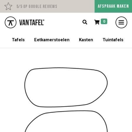
AFSPRAAK MAKEN
Persoonlijk advies op afs
5/5 op Google Reviews
0
5% korting op een tafel met stoelen!
Tafels
Eetkamerstoelen
Kasten
Tuintafels