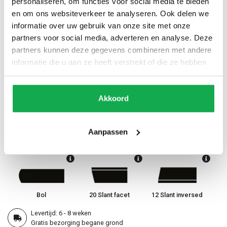
personaliseren, om functies voor social media te bieden
Andere RAL coating
op aanvraag
en om ons websiteverkeer te analyseren. Ook delen we
informatie over uw gebruik van onze site met onze
partners voor social media, adverteren en analyse. Deze
Randafwerking
5
partners kunnen deze gegevens combineren met andere
informatie die u aan ze heeft verstrekt of die ze hebben
verzameld op basis van uw gebruik van hun services.
Akkoord
Recht (standaard)
20 Facet
12 Inversed
Aanpassen
60 Stub facet
60 Slant facet
Half rond
Bol
20 Slant facet
12 Slant inversed
Levertijd: 6 - 8 weken
Gratis bezorging begane grond