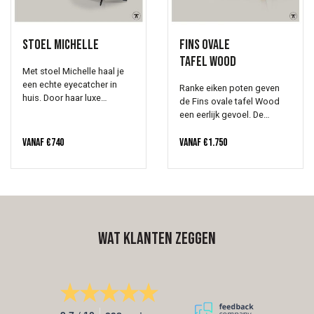
gewaagder en zetten je
eettafel in het middelpunt.
Prijs vanaf €275,-.
Stoel Michelle
Fins ovale
tafel Wood
Met stoel Michelle haal je
een echte eyecatcher in
Ranke eiken poten geven
huis. Door haar luxe
de Fins ovale tafel Wood
uitstraling is het een
een eerlijk gevoel. De
prachtige eetkamer fauteuil
eenvoud in balans.
die past in ieder interieur.
Vanaf
€
740
Vanaf
€
1.750
Het onderstel is elegant en
draait, eventueel kunnen er
ook wieltjes onder
waardoor de stoel
makkelijk bij je zithoek
aangeschoven kan worden.
Ook hier kun je voor de
Wat klanten zeggen
stoffering kiezen uit vele
stof-en leersoorten, zodat
je jouw ideale stoel
samenstelt.