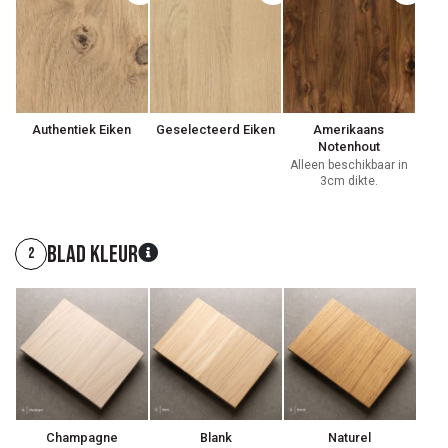
Authentiek Eiken
Geselecteerd Eiken
Amerikaans
Notenhout
Alleen beschikbaar in
3cm dikte.
Blad kleur
2
Champagne
Blank
Naturel