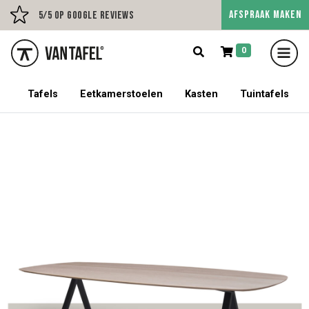
AFSPRAAK MAKEN
Persoonlijk advies op afs
5/5 op Google Reviews
0
5% korting op een tafel met stoelen!
Tafels
Eetkamerstoelen
Kasten
Tuintafels