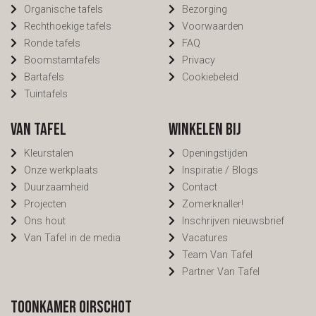
Organische tafels
Bezorging
Rechthoekige tafels
Voorwaarden
Ronde tafels
FAQ
Boomstamtafels
Privacy
Bartafels
Cookiebeleid
Tuintafels
Van Tafel
Winkelen bij
Kleurstalen
Openingstijden
Onze werkplaats
Inspiratie / Blogs
Duurzaamheid
Contact
Projecten
Zomerknaller!
Ons hout
Inschrijven nieuwsbrief
Van Tafel in de media
Vacatures
Team Van Tafel
Partner Van Tafel
Toonkamer Oirschot