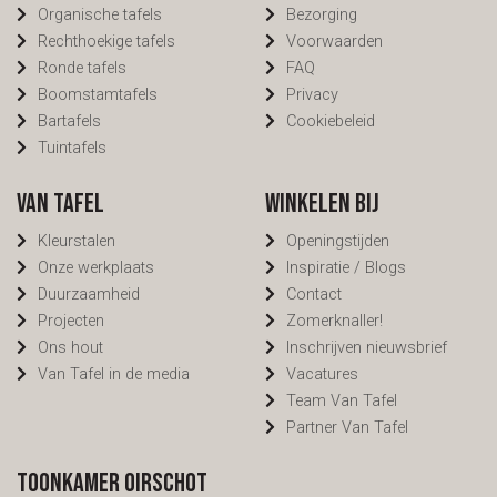
Organische tafels
Bezorging
Rechthoekige tafels
Voorwaarden
Ronde tafels
FAQ
Boomstamtafels
Privacy
Bartafels
Cookiebeleid
Tuintafels
Van Tafel
Winkelen bij
Kleurstalen
Openingstijden
Onze werkplaats
Inspiratie / Blogs
Duurzaamheid
Contact
Projecten
Zomerknaller!
Ons hout
Inschrijven nieuwsbrief
Van Tafel in de media
Vacatures
Team Van Tafel
Partner Van Tafel
Toonkamer Oirschot