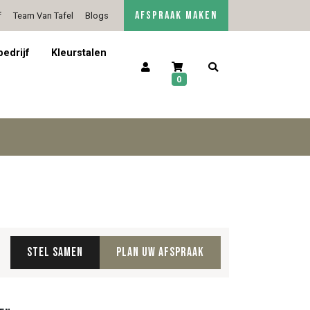
AFSPRAAK MAKEN
f
Team Van Tafel
Blogs
5/5 op Google Reviews
Contact
bedrijf
Kleurstalen
0
Stel samen
Plan uw afspraak