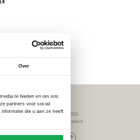
en
Over
 media te bieden en om ons
Contact
ze partners voor social
nformatie die u aan ze heeft
d
085 200 8003
d tuinmeubels
info@vantafel.nl