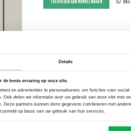
Toevoegen aan winkelwagen
Del
afgeronde
hoek
aantal
Details
 de beste ervaring op onze site.
ent en advertenties te personaliseren, om functies voor social
Categorieën
Services
. Ook delen we informatie over uw gebruik van onze site met on
e. Deze partners kunnen deze gegevens combineren met andere i
Ovale tafels
Onderhou
erzameld op basis van uw gebruik van hun services.
Deens ovale tafels
Onderhou
Fins ovale tafels
Bestellen
Plat ovale tafels
Betalen