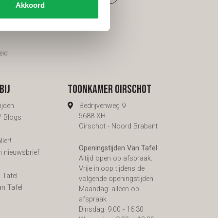
Akkoord
g
den
eid
bij
Toonkamer Oirschot
ijden
Bedrijvenweg 9
5688 XH
 / Blogs
Oirschot - Noord Brabant
ler!
Openingstijden Van Tafel
n nieuwsbrief
Altijd open op afspraak.
s
Vrije inloop tijdens de
 Tafel
volgende openingstijden:
an Tafel
Maandag: alleen op
afspraak
Dinsdag: 9.00 - 16.30