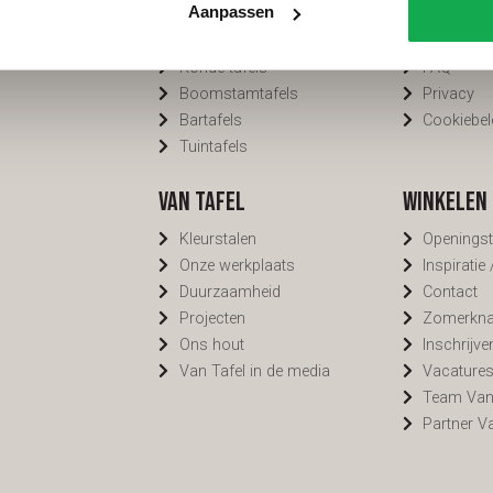
Aanpassen
Organische tafels
Bezorgin
Rechthoekige tafels
Voorwaar
Ronde tafels
FAQ
Boomstamtafels
Privacy
Bartafels
Cookiebel
Tuintafels
Van Tafel
Winkelen 
Kleurstalen
Openingst
Onze werkplaats
Inspiratie
Duurzaamheid
Contact
Projecten
Zomerknal
Ons hout
Inschrijve
Van Tafel in de media
Vacature
Team Van
Partner V