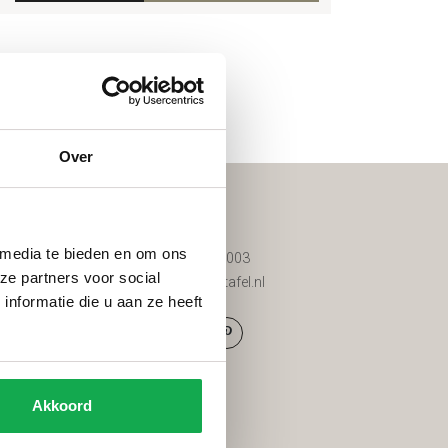
en
Over
Contact
 media te bieden en om ons
d
085 200 8003
ze partners voor social
d tuinmeubels
info@vantafel.nl
nformatie die u aan ze heeft
g
den
Akkoord