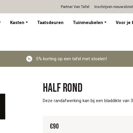
Partner Van Tafel
Inschrijven nieuwsbrie
Persoonlijk advies op afspraak
Kasten
Taatsdeuren
Tuinmeubelen
Voor je 
5% korting op een tafel met stoelen!
Half rond
Deze randafwerking kan bij een bladdikte van 
€
90