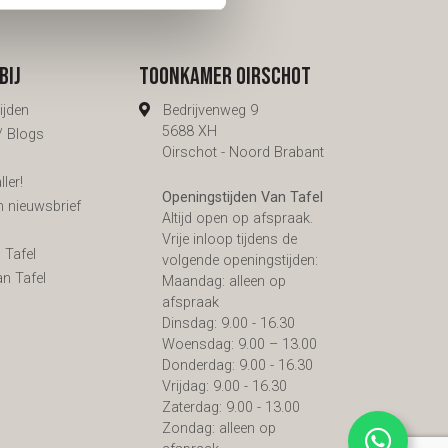
eid
bij
Toonkamer Oirschot
ijden
Bedrijvenweg 9
5688 XH
 / Blogs
Oirschot - Noord Brabant
ler!
Openingstijden Van Tafel
n nieuwsbrief
Altijd open op afspraak.
s
Vrije inloop tijdens de
 Tafel
volgende openingstijden:
an Tafel
Maandag: alleen op
afspraak
Dinsdag: 9.00 - 16.30
Woensdag: 9.00 – 13.00
Donderdag: 9.00 - 16.30
Vrijdag: 9.00 - 16.30
Zaterdag: 9.00 - 13.00
Zondag: alleen op