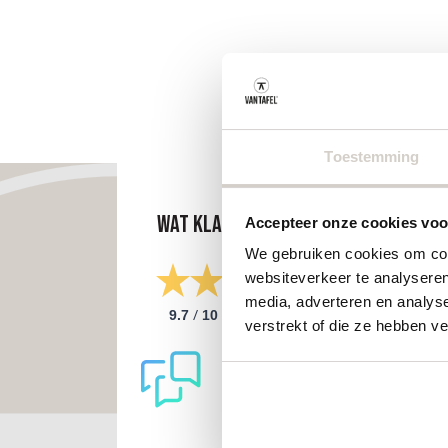
Toestemming
Wat klanten zeggen
Accepteer onze cookies voor
We gebruiken cookies om cont
websiteverkeer te analyseren
media, adverteren en analys
/
9.7
10
298 reviews
verstrekt of die ze hebben v