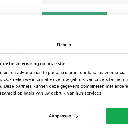
Half
Toevoegen aan winkelwagen
Del
rond
aantal
Details
Categorieën
Services
 de beste ervaring op onze site.
ent en advertenties te personaliseren, om functies voor social
Ovale tafels
Onderhou
. Ook delen we informatie over uw gebruik van onze site met on
Deens ovale tafels
Onderhou
e. Deze partners kunnen deze gegevens combineren met andere i
Fins ovale tafels
Bestellen
erzameld op basis van uw gebruik van hun services.
Plat ovale tafels
Betalen
Organische tafels
Bezorgin
Rechthoekige tafels
Voorwaar
Ronde tafels
FAQ
Aanpassen
Boomstamtafels
Privacy