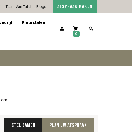
AFSPRAAK MAKEN
f
Team Van Tafel
Blogs
5/5 op Google Reviews
Contact
bedrijf
Kleurstalen
0
3 cm.
Stel samen
Plan uw afspraak