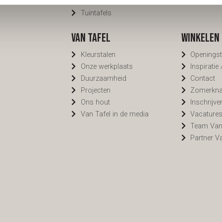
Bartafels
Cookiebel
Tuintafels
Van Tafel
Winkelen 
Kleurstalen
Openingst
Onze werkplaats
Inspiratie
Duurzaamheid
Contact
Projecten
Zomerknal
Ons hout
Inschrijve
Van Tafel in de media
Vacature
Team Van
Partner V