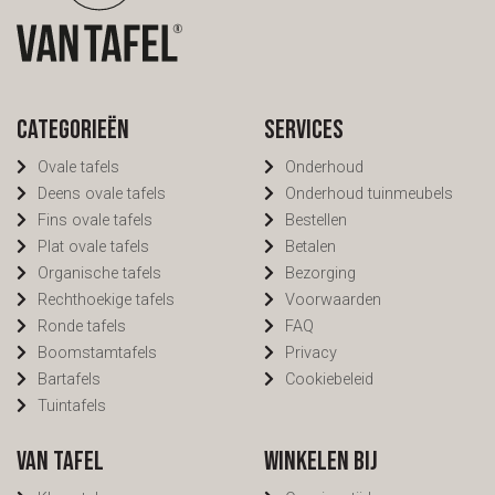
Categorieën
Services
Ovale tafels
Onderhoud
Deens ovale tafels
Onderhoud tuinmeubels
Fins ovale tafels
Bestellen
Plat ovale tafels
Betalen
Organische tafels
Bezorging
Rechthoekige tafels
Voorwaarden
Ronde tafels
FAQ
Boomstamtafels
Privacy
Bartafels
Cookiebeleid
Tuintafels
Van Tafel
Winkelen bij