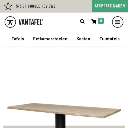
AFSPRAAK MAKEN
Persoonlijk advies op afs
5/5 op Google Reviews
0
5% korting op een tafel met stoelen!
Tafels
Eetkamerstoelen
Kasten
Tuintafels