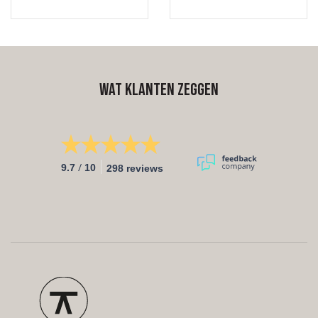
onderstel. De kokers van
tafelblad van eikenhout 3
het onderstel zijn 8x4 cm en
cm, 4 cm of 5cm dik en
gemaakt van metaal. Deze
deze wordt voor jou
matrix kan niet alleen in
afgewerkt in de gewenste
zwart of wit gepoedercoat
kleur. De bladen Van Tafel
worden, laat je verrassen in
zijn zo behandeld dat ze
Wat klanten zeggen
onze toonkamers De dikte
zeer goed beschermd zijn
van het blad van eikenhout
tegen kringen en vlekken en
bepaal je in onze
ze zijn ook nog eens
configurator en wordt
makkelijk te onderhouden!
afgewerkt in de gewenste
Het onderstel is gemaakt
kleur. Stel zo je tafel samen
van metaal en
/
welke helemaal past bij
gepoedercoat worden in
9.7
10
298 reviews
jouw interieurstijl past.
iedere gewenste RAL kleur.
Zo creëer je een tafel welke
helemaal past bij jouw
interieurstijl en wensen.