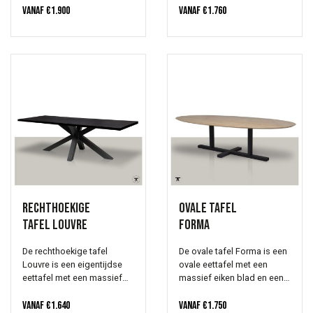
onderstel. Het verfijnde
Vanaf
€
1.900
in jouw interieur. Zowel het
Vanaf
€
1.760
metalen onderstel bestaat
onderstel als het tafelblad
uit twee staanders met een
is 4cm dik. De
dubbele knik. De uiteinden
randafwerking, kleur en
staan naar binnen en het
hout structuur mag jij
onderstel staat schuin
kiezen. Zo creëer je een
onder het blad. Uiteraard
tafel welke helemaal past
kan het onderstel
bij jouw interieurstijl en
gepoedercoat worden in
wensen.
iedere gewenste RAL kleur.
Rechthoekige
Ovale tafel
tafel Louvre
Forma
De rechthoekige tafel
De ovale tafel Forma is een
Louvre is een eigentijdse
ovale eettafel met een
eettafel met een massief
massief eiken blad en een
blad van eiken of noten
metalen H onderstel. Je kan
hout en een matrix
Vanaf
€
1.640
kiezen uit drie dikten
Vanaf
€
1.750