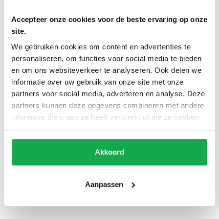
Accepteer onze cookies voor de beste ervaring op onze
site.
We gebruiken cookies om content en advertenties te
personaliseren, om functies voor social media te bieden
Andere RAL coating
en om ons websiteverkeer te analyseren. Ook delen we
op aanvraag
informatie over uw gebruik van onze site met onze
Levertijd: 6 - 8 weken
partners voor social media, adverteren en analyse. Deze
Gratis bezorging begane grond
partners kunnen deze gegevens combineren met andere
informatie die u aan ze heeft verstrekt of die ze hebben
Boomstamtafel
Toevoegen aan winkelwagen
Delen
verzameld op basis van uw gebruik van hun services.
Kolom
aantal
Akkoord
Het tafelblad wordt afgewerkt in elke gewenste kleur. De bladen
Van Tafel zijn zo behandeld dat ze zeer goed beschermd zijn
Aanpassen
tegen kringen en vlekken en ze zijn ook nog eens makkelijk te
onderhouden.