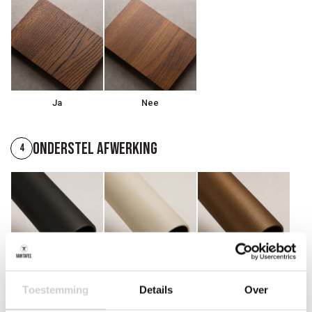
Ja
Nee
Onderstel afwerking
4
Zwart poedercoat
Champagne
Anodic Brown
Toestemming
poedercoat
Details
poedercoat
Over