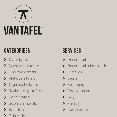
Categorieën
Services
Ovale tafels
Onderhoud
Deens ovale tafels
Onderhoud tuinmeubels
Fins ovale tafels
Bestellen
Plat ovale tafels
Betalen
Organische tafels
Bezorging
Rechthoekige tafels
Voorwaarden
Ronde tafels
FAQ
Boomstamtafels
Privacy
Bartafels
Cookiebeleid
Tuintafels