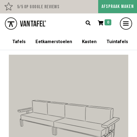
AFSPRAAK MAKEN
Persoonlijk advies op afs
5/5 op Google Reviews
0
5% korting op een tafel met stoelen!
Tafels
Eetkamerstoelen
Kasten
Tuintafels