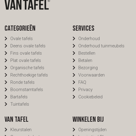
Categorieën
Services
Ovale tafels
Onderhoud
Deens ovale tafels
Onderhoud tuinmeubels
Fins ovale tafels
Bestellen
Plat ovale tafels
Betalen
Organische tafels
Bezorging
Rechthoekige tafels
Voorwaarden
Ronde tafels
FAQ
Boomstamtafels
Privacy
Bartafels
Cookiebeleid
Tuintafels
Van Tafel
Winkelen bij
Kleurstalen
Openingstijden