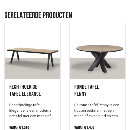
Gerelateerde producten
Rechthoekige
Ronde tafel
tafel Elegance
Penny
Rechthoekige tafel
De ronde tafel Penny is een
Elegance is een moderne
houten eettafel met een
eettafel met een massief
massief eiken blad en een
eiken (of noten) blad en
metalen matrix onderstel.
een strak no-nonsense
Vanaf
€
1.510
Je kan kiezen uit drie dikten
Vanaf
€
1.430