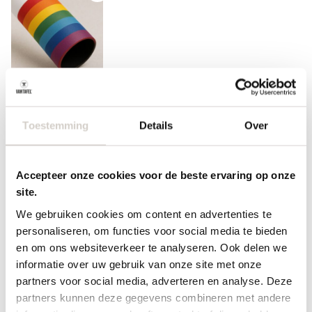
Andere RAL coating
op aanvraag
Toestemming
Details
Over
Randafwerking
5
Accepteer onze cookies voor de beste ervaring op onze
site.
We gebruiken cookies om content en advertenties te
Recht (standaard)
20 Facet
12 Inversed
personaliseren, om functies voor social media te bieden
en om ons websiteverkeer te analyseren. Ook delen we
informatie over uw gebruik van onze site met onze
partners voor social media, adverteren en analyse. Deze
60 Stub facet
60 Slant facet
Half rond
partners kunnen deze gegevens combineren met andere