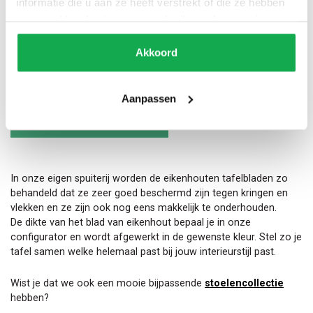
informatie die u aan ze heeft verstrekt of die ze hebben
verzameld op basis van uw gebruik van hun services.
Bol
20 Slant facet
12 Slant inversed
Akkoord
Levertijd: 6 - 8 weken
Gratis bezorging begane grond
Aanpassen
Boomstamtafel
Toevoegen aan winkelwagen
Delen
Obliek
aantal
In onze eigen spuiterij worden de eikenhouten tafelbladen zo
behandeld dat ze zeer goed beschermd zijn tegen kringen en
vlekken en ze zijn ook nog eens makkelijk te onderhouden.
De dikte van het blad van eikenhout bepaal je in onze
configurator en wordt afgewerkt in de gewenste kleur. Stel zo je
tafel samen welke helemaal past bij jouw interieurstijl past.
Wist je dat we ook een mooie bijpassende
stoelencollectie
hebben?