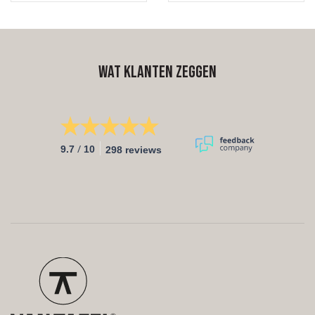
iedere gewenste RAL kleur.
Authentiek eiken geeft de
Onze poedercoating is
tafel een stoer karakter. Het
sterk en geeft een goede
tafelblad wordt afgewerkt
bescherming. Het blad van
in elke gewenste kleur.
eikenhout (of notenhout)
Wat klanten zeggen
stel je samen in de
configurator. Stel jouw
eigen tafel op maat samen
of neem contact met ons
op voor meer informatie of
advies.
Let op! Bij het
/
samenstellen van je ronde
9.7
10
298 reviews
tafel mag de gewenste
doorsnee ingevuld worden
bij de 'lengte'.