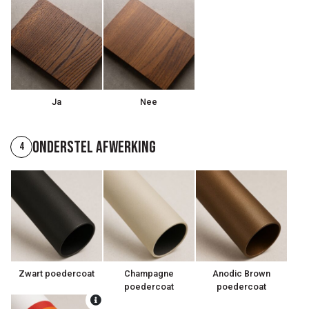
Ja
Nee
Onderstel afwerking
4
Zwart poedercoat
Champagne
Anodic Brown
poedercoat
poedercoat