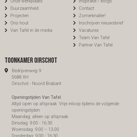
Onze werkplaats
Inspiratie / Blogs
Duurzaamheid
Contact
Projecten
Zomerknaller!
Ons hout
Inschrijven nieuwsbrief
Van Tafel in de media
Vacatures
Team Van Tafel
Partner Van Tafel
Toonkamer Oirschot
Bedrijvenweg 9
5688 XH
Oirschot - Noord Brabant
Openingstijden Van Tafel
Altijd open op afspraak. Vrije inloop tijdens de volgende
openingstijden:
Maandag: alleen op afspraak
Dinsdag: 9.00 - 16.30
Woensdag: 9.00 – 13.00
Donderdag: 9.00 - 16.30