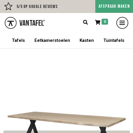
AFSPRAAK MAKEN
Persoonlijk advies op afs
5/5 op Google Reviews
0
5% korting op een tafel met stoelen!
Tafels
Eetkamerstoelen
Kasten
Tuintafels