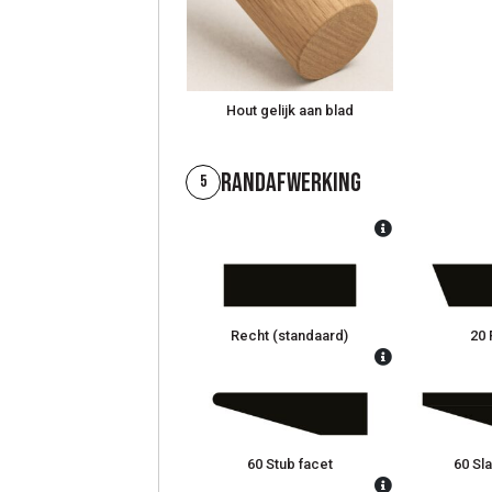
Hout gelijk aan blad
Randafwerking
5
Recht (standaard)
20 
60 Stub facet
60 Sla