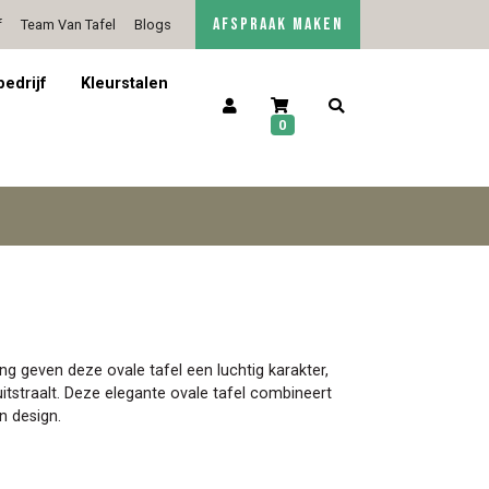
AFSPRAAK MAKEN
f
Team Van Tafel
Blogs
5/5 op Google Reviews
Contact
bedrijf
Kleurstalen
0
ng geven deze ovale tafel een luchtig karakter,
uitstraalt. Deze elegante ovale tafel combineert
n design.