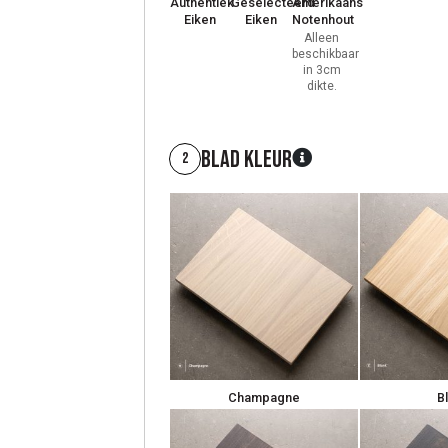
Authentiek
Geselecteerd
Amerikaans
Eiken
Eiken
Notenhout
Alleen
beschikbaar
in 3cm
dikte.
Blad kleur
2
Champagne
B