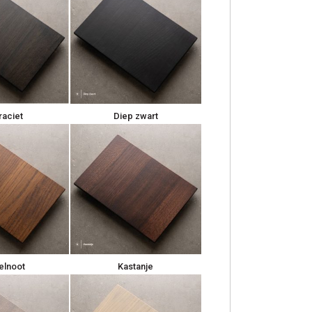
raciet
Diep zwart
elnoot
Kastanje