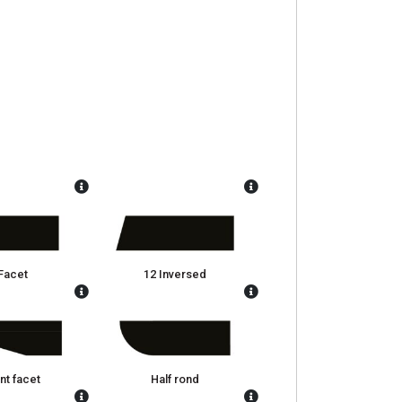
Facet
12 Inversed
nt facet
Half rond