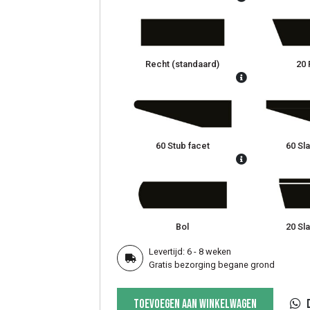
Recht (standaard)
20 
60 Stub facet
60 Sla
Bol
20 Sla
Levertijd: 6 - 8 weken
Gratis bezorging begane grond
Ovale
Toevoegen aan winkelwagen
tafel