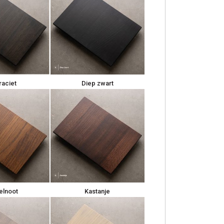
raciet
Diep zwart
elnoot
Kastanje