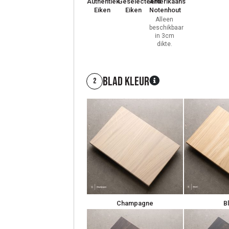
Authentiek
Geselecteerd
Amerikaans
Eiken
Eiken
Notenhout
Alleen
beschikbaar
in 3cm
dikte.
Blad kleur
2
Champagne
B