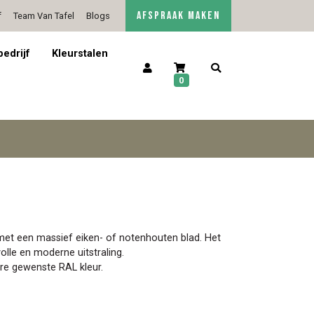
AFSPRAAK MAKEN
f
Team Van Tafel
Blogs
5/5 op Google Reviews
Contact
bedrijf
Kleurstalen
0
met een massief eiken- of notenhouten blad. Het
olle en moderne uitstraling.
re gewenste RAL kleur.