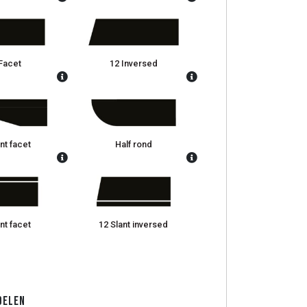
Facet
12 Inversed
nt facet
Half rond
nt facet
12 Slant inversed
Delen