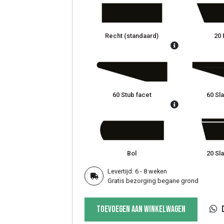
Recht (standaard)
20 
60 Stub facet
60 Sla
Bol
20 Sla
Levertijd: 6 - 8 weken
Gratis bezorging begane grond
Ovale
Toevoegen aan winkelwagen
tafel
Punta