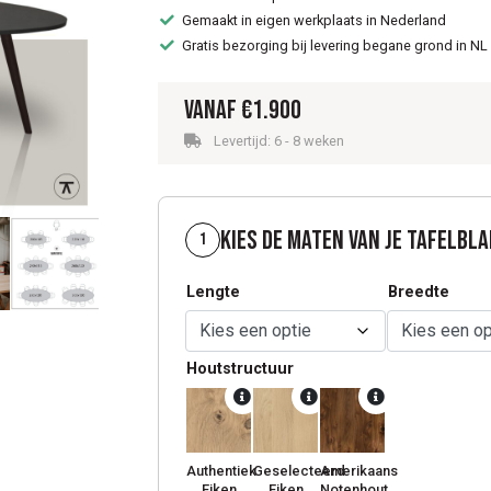
Gemaakt in eigen werkplaats in Nederland
Gratis bezorging bij levering begane grond in NL
Vanaf
€
1.900
Levertijd: 6 - 8 weken
Kies de maten van je tafelbl
1
Lengte
Breedte
Houtstructuur
Authentiek
Geselecteerd
Amerikaans
Eiken
Eiken
Notenhout