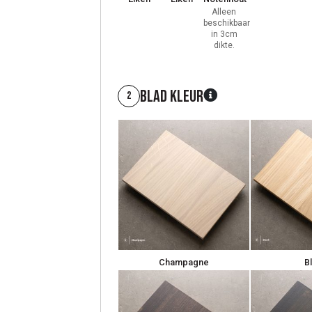
Alleen
beschikbaar
in 3cm
dikte.
Blad kleur
2
Champagne
B