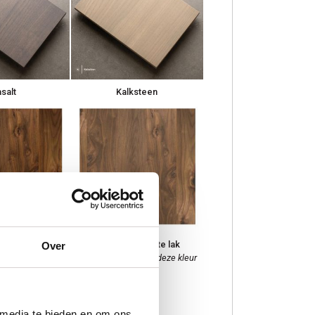
salt
Kalksteen
en lak
Noten ultra matte lak
Over
 voor deze kleur
Kies notenhout voor deze kleur
 media te bieden en om ons