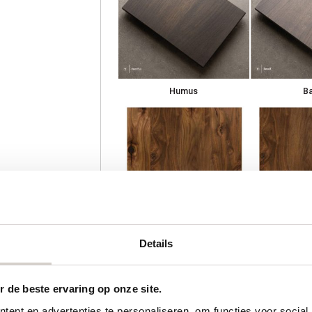
Humus
Ba
Noten olie
Not
Details
Kies notenhout voor deze kleur
Kies notenhout
 de beste ervaring op onze site.
Borstelen
3
ent en advertenties te personaliseren, om functies voor social