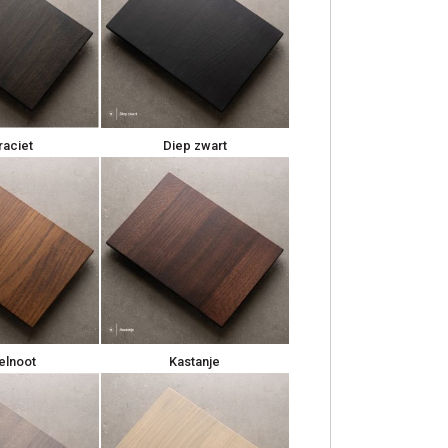
raciet
Diep zwart
elnoot
Kastanje