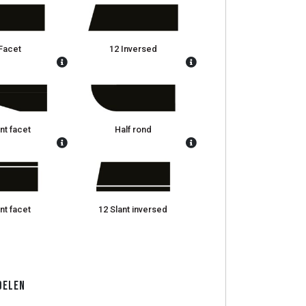
Facet
12 Inversed
nt facet
Half rond
nt facet
12 Slant inversed
Delen