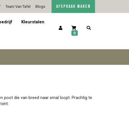
AFSPRAAK MAKEN
f
Team Van Tafel
Blogs
5/5 op Google Reviews
Contact
bedrijf
Kleurstalen
0
n poot die van breed naar smal loopt. Prachtig te
oint.