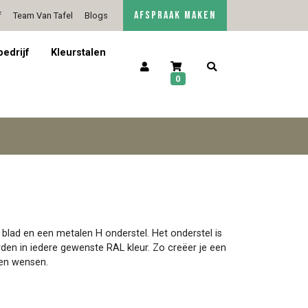
AFSPRAAK MAKEN
f
Team Van Tafel
Blogs
5/5 op Google Reviews
Contact
bedrijf
Kleurstalen
0
 blad en een metalen H onderstel. Het onderstel is
n in iedere gewenste RAL kleur. Zo creëer je een
l en wensen.