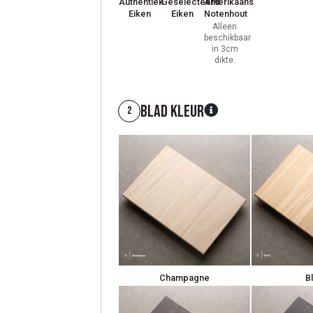
Authentiek
Geselecteerd
Amerikaans
Eiken
Eiken
Notenhout
Alleen
beschikbaar
in 3cm
dikte.
Blad kleur
2
Champagne
B