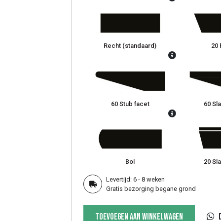
Recht (standaard)
20 
60 Stub facet
60 Sla
Bol
20 Sla
Levertijd: 6 - 8 weken
Gratis bezorging begane grond
Plat
Toevoegen aan winkelwagen
ovale