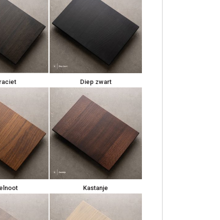
raciet
Diep zwart
elnoot
Kastanje