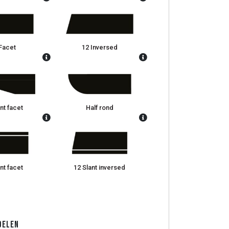
Facet
12 Inversed
nt facet
Half rond
nt facet
12 Slant inversed
Delen