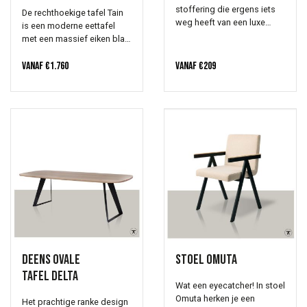
stoffering die ergens iets
De rechthoekige tafel Tain
weg heeft van een luxe
is een moderne eettafel
badstof. De stof is een
met een massief eiken blad
zachte, duurzame polyester
en een verfijnd metalen
die erg gebruiksvriendelijk
onderstel. Het verfijnde
Vanaf
€
1.760
Vanaf
€
209
is en verkrijgbaar in vier
metalen onderstel bestaat
kleuren: Breezy blue -
uit twee staanders met een
Honey harvest - Mocha mist
dubbele knik. De uiteinden
- Sand strand. Deze kleuren
staan naar binnen en het
staan prachtig bij elkaar
onderstel staat schuin
voor een speels “Mix and
onder het blad. Uiteraard
Match” effect. Uiteraard
kan het onderstel
staan ze ook goed op
gepoedercoat worden in
zichzelf. De Ikata stoel past
iedere gewenste RAL kleur.
goed binnen een modern
en licht interieur.
Deens ovale
Stoel Omuta
tafel Delta
Wat een eyecatcher! In stoel
Omuta herken je een
Het prachtige ranke design