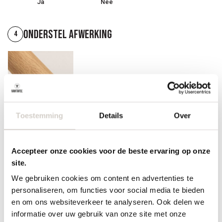
Ja
Nee
Onderstel afwerking
4
Toestemming
Details
Over
Hout gelijk aan blad
Accepteer onze cookies voor de beste ervaring op onze
Randafwerking
5
site.
We gebruiken cookies om content en advertenties te
personaliseren, om functies voor social media te bieden
en om ons websiteverkeer te analyseren. Ook delen we
informatie over uw gebruik van onze site met onze
Recht (standaard)
20 Facet
12 Inversed