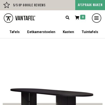
AFSPRAAK MAKEN
Persoonlijk advies op afs
5/5 op Google Reviews
0
5% korting op een tafel met stoelen!
Tafels
Eetkamerstoelen
Kasten
Tuintafels