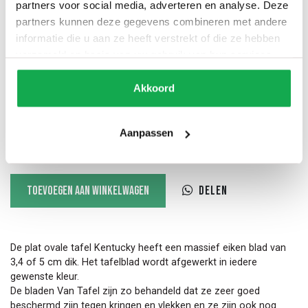
partners voor social media, adverteren en analyse. Deze
partners kunnen deze gegevens combineren met andere
informatie die u aan ze heeft verstrekt of die ze hebben
60 Stub facet
60 Slant facet
Half rond
verzameld op basis van uw gebruik van hun services.
Akkoord
Bol
20 Slant facet
12 Slant inversed
Aanpassen
Levertijd: 6 - 8 weken
Gratis bezorging begane grond
Plat
Toevoegen aan winkelwagen
Delen
ovale
tafel
Kentucky
aantal
De plat ovale tafel Kentucky heeft een massief eiken blad van
3,4 of 5 cm dik. Het tafelblad wordt afgewerkt in iedere
gewenste kleur.
De bladen Van Tafel zijn zo behandeld dat ze zeer goed
beschermd zijn tegen kringen en vlekken en ze zijn ook nog