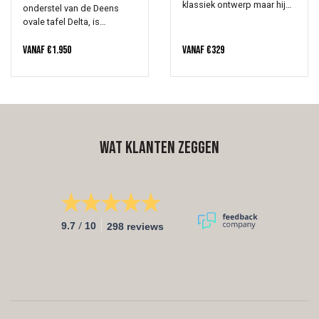
klassiek ontwerp maar hij
onderstel van de Deens
heeft tegelijkertijd een
ovale tafel Delta, is
frisse, moderne uitstraling.
gemaakt van plaat metaal.
De bekleding van deze
Het metaal loopt van breed
Vanaf
€
1.950
Vanaf
€
329
stoel is subtiel en
naar smal net als het
opvallend tegelijk. Wij zijn
onderstel zelf. Hierdoor
fan, maar dat blijkt wel uit
ontstaat een mooi speels
ons logo.
spel onder de tafel.
Wat klanten zeggen
/
9.7
10
298 reviews