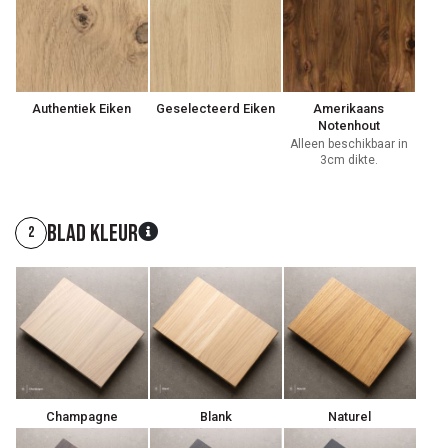
Authentiek Eiken
Geselecteerd Eiken
Amerikaans
Notenhout
Alleen beschikbaar in
3cm dikte.
Blad kleur
2
Champagne
Blank
Naturel