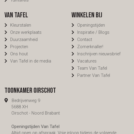
Tuintafels
Van Tafel
Winkelen bij
Kleurstalen
Openingstijden
Onze werkplaats
Inspiratie / Blogs
Duurzaamheid
Contact
Projecten
Zomerknaller!
Ons hout
Inschrijven nieuwsbrief
Van Tafel in de media
Vacatures
Team Van Tafel
Partner Van Tafel
Toonkamer Oirschot
Bedrijvenweg 9
5688 XH
Oirschot - Noord Brabant
Openingstijden Van Tafel
Altijd open op afspraak. Vrije inloop tijdens de volgende