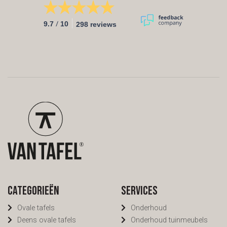
iedere gewenste RAL kleur.
/
9.7
10
298 reviews
Categorieën
Services
Ovale tafels
Onderhoud
Deens ovale tafels
Onderhoud tuinmeubels