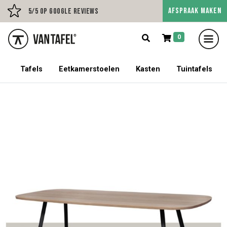
AFSPRAAK MAKEN
Persoonlijk advies op afs
5/5 op Google Reviews
0
5% korting op een tafel met stoelen!
Tafels
Eetkamerstoelen
Kasten
Tuintafels