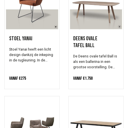
Stoel Yanai
Deens ovale
tafel Ball
Stoel Yanai heeft een licht
design dankzij de inkeping
De Deens ovale tafel Ball is
in de rugleuning. In de
als een ballerina in een
bekleding zie je lichte en
grootse voorstelling. De
donkere grijstinten voor een
sierlijke massief eiken
chique uitstraling. De
Vanaf
€
275
poten geven deze tafel
Vanaf
€
1.750
stoffering van de kuip is
haar charme. Licht, luchtig
van hoogwaardig polyester
en verfijnd. Prachtig in elke
in de kleuren: Biscuit Beach
kleur! Stel jouw eigen tafel
- Pigeon - Soft Sage - Berry
op maat samen of neem
Bars - Caramel Grid - Lemon
contact met ons op voor
Lines - Checked Chestnut.
meer informatie of advies.
De naturel kleuren matchen
moeiteloos met bestaande
kleuren uit jouw interieur. De