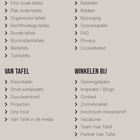
Fins ovale tafels
Bestellen
Plat ovale tafels
Betalen
Organische tafels
Bezorging
Rechthoekige tafels
Voorwaarden
Ronde tafels
FAQ
Boomstamtafels
Privacy
Bartafels
Cookiebeleid
Tuintafels
Van Tafel
Winkelen bij
Kleurstalen
Openingstijden
Onze werkplaats
Inspiratie / Blogs
Duurzaamheid
Contact
Projecten
Zomerknaller!
Ons hout
Inschrijven nieuwsbrief
Van Tafel in de media
Vacatures
Team Van Tafel
Partner Van Tafel