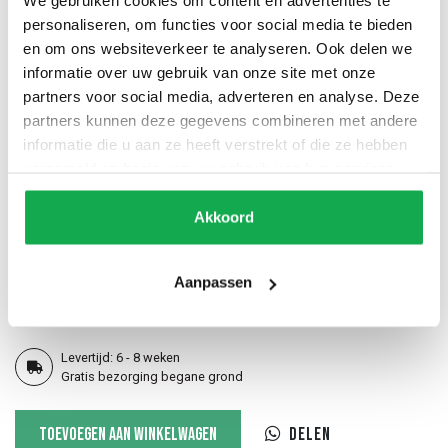
We gebruiken cookies om content en advertenties te
Randafwerking
personaliseren, om functies voor social media te bieden
5
en om ons websiteverkeer te analyseren. Ook delen we
informatie over uw gebruik van onze site met onze
partners voor social media, adverteren en analyse. Deze
partners kunnen deze gegevens combineren met andere
Recht (standaard)
20 Facet
12 Inversed
informatie die u aan ze heeft verstrekt of die ze hebben
verzameld op basis van uw gebruik van hun services.
Akkoord
60 Stub facet
60 Slant facet
Half rond
Aanpassen
Bol
20 Slant facet
12 Slant inversed
Levertijd: 6 - 8 weken
Gratis bezorging begane grond
Deens
Toevoegen aan winkelwagen
Delen
ovale