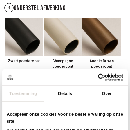
Onderstel afwerking
4
Zwart poedercoat
Champagne
Anodic Brown
poedercoat
poedercoat
Toestemming
Details
Over
Andere RAL coating
Accepteer onze cookies voor de beste ervaring op onze
op aanvraag
site.