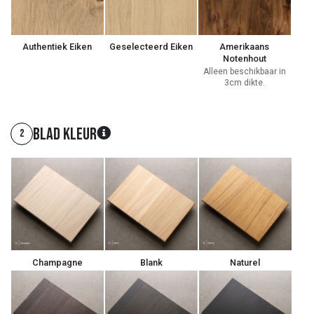
Authentiek Eiken
Geselecteerd Eiken
Amerikaans
Notenhout
Alleen beschikbaar in
3cm dikte.
Blad kleur
2
Champagne
Blank
Naturel