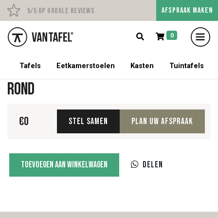
AFSPRAAK MAKEN
Persoonlijk advies op afs
5/5 op Google Reviews
0
5% korting op een tafel met stoelen!
Tafels
Eetkamerstoelen
Kasten
Tuintafels
Rond
€
0
Stel samen
Plan uw afspraak
Rond
Toevoegen aan winkelwagen
Delen
aantal