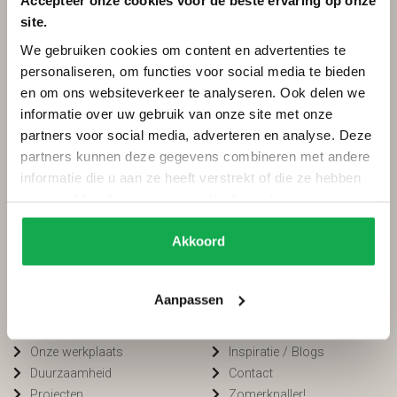
Accepteer onze cookies voor de beste ervaring op onze
site.
Categorieën
Services
We gebruiken cookies om content en advertenties te
Ovale tafels
Onderhoud
personaliseren, om functies voor social media te bieden
Deens ovale tafels
Onderhoud tuinmeubels
en om ons websiteverkeer te analyseren. Ook delen we
Fins ovale tafels
Bestellen
informatie over uw gebruik van onze site met onze
Plat ovale tafels
Betalen
partners voor social media, adverteren en analyse. Deze
Organische tafels
Bezorging
partners kunnen deze gegevens combineren met andere
Rechthoekige tafels
Voorwaarden
informatie die u aan ze heeft verstrekt of die ze hebben
Ronde tafels
FAQ
verzameld op basis van uw gebruik van hun services.
Boomstamtafels
Privacy
Bartafels
Cookiebeleid
Akkoord
Tuintafels
Van Tafel
Winkelen bij
Aanpassen
Kleurstalen
Openingstijden
Onze werkplaats
Inspiratie / Blogs
Duurzaamheid
Contact
Projecten
Zomerknaller!